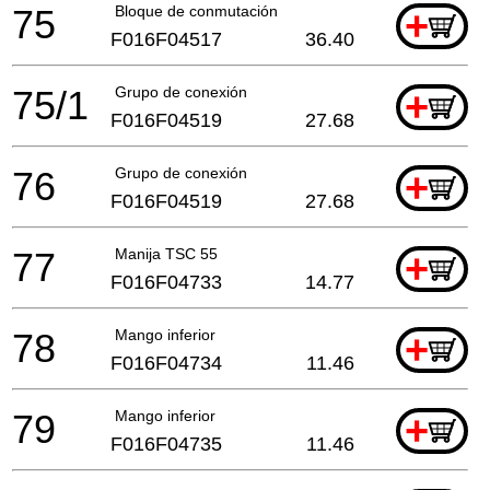
75
Bloque de conmutación
+
F016F04517
36.40
75/1
Grupo de conexión
+
F016F04519
27.68
76
Grupo de conexión
+
F016F04519
27.68
77
Manija TSC 55
+
F016F04733
14.77
78
Mango inferior
+
F016F04734
11.46
79
Mango inferior
+
F016F04735
11.46