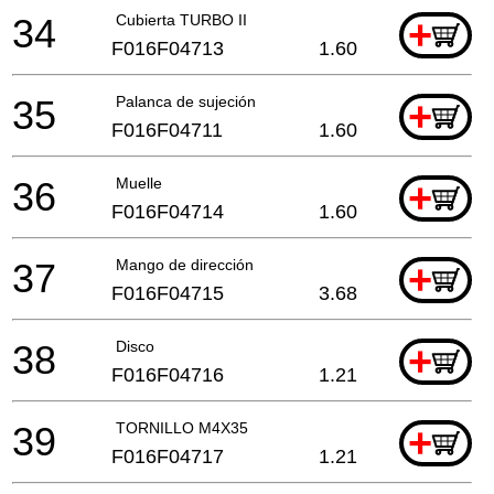
34
Cubierta TURBO II
+
F016F04713
1.60
35
Palanca de sujeción
+
F016F04711
1.60
36
Muelle
+
F016F04714
1.60
37
Mango de dirección
+
F016F04715
3.68
38
Disco
+
F016F04716
1.21
39
TORNILLO M4X35
+
F016F04717
1.21