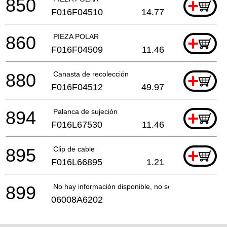
850
+
F016F04510
14.77
860
PIEZA POLAR
+
F016F04509
11.46
880
Canasta de recolección
+
F016F04512
49.97
894
Palanca de sujeción
+
F016L67530
11.46
895
Clip de cable
+
F016L66895
1.21
899
No hay información disponible, no se puede pedir
06008A6202