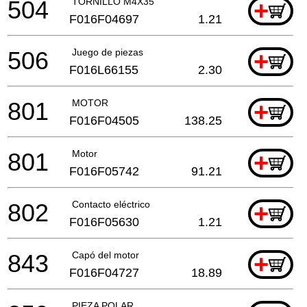
504
TORNILLO M4X35
+
F016F04697
1.21
506
Juego de piezas
+
F016L66155
2.30
801
MOTOR
+
F016F04505
138.25
801
Motor
+
F016F05742
91.21
802
Contacto eléctrico
+
F016F05630
1.21
843
Capó del motor
+
F016F04727
18.89
PIEZA POLAR