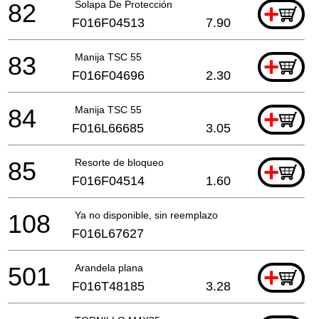
82
Solapa De Protección
+
F016F04513
7.90
83
Manija TSC 55
+
F016F04696
2.30
84
Manija TSC 55
+
F016L66685
3.05
85
Resorte de bloqueo
+
F016F04514
1.60
108
Ya no disponible, sin reemplazo
F016L67627
501
Arandela plana
+
F016T48185
3.28