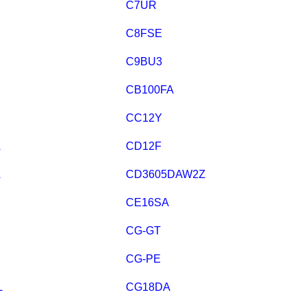
C7UR
C8FSE
C9BU3
CB100FA
CC12Y
A
CD12F
A
CD3605DAW2Z
CE16SA
CG-GT
CG-PE
L
CG18DA