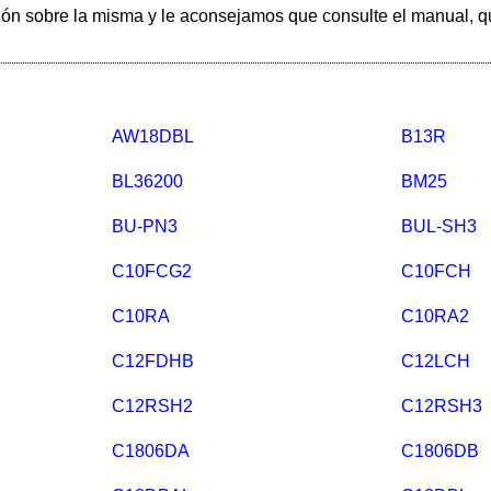
ación sobre la misma y le aconsejamos que consulte el manual, q
AW18DBL
B13R
BL36200
BM25
BU-PN3
BUL-SH3
C10FCG2
C10FCH
C10RA
C10RA2
C12FDHB
C12LCH
C12RSH2
C12RSH3
C1806DA
C1806DB