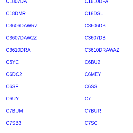
C1807DA
C1810DFA
C18DMR
C18DSL
C3606DAWRZ
C3606DB
C3607DAW2Z
C3607DB
C3610DRA
C3610DRAWAZ
C5YC
C6BU2
C6DC2
C6MEY
C6SF
C6SS
C6UY
C7
C7BUM
C7BUR
C7SB3
C7SC