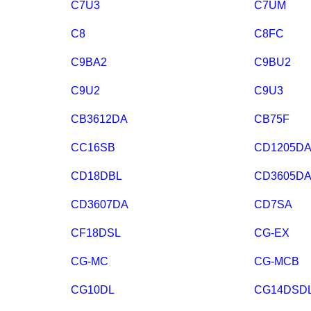
C7U3
C7UM
C8
C8FC
C9BA2
C9BU2
C9U2
C9U3
CB3612DA
CB75F
CC16SB
CD1205D
CD18DBL
CD3605D
CD3607DA
CD7SA
CF18DSL
CG-EX
CG-MC
CG-MCB
CG10DL
CG14DSD