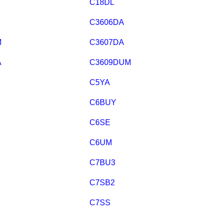
C18DL
C3606DA
M
C3607DA
A
C3609DUM
C5YA
C6BUY
C6SE
C6UM
C7BU3
C7SB2
C7SS