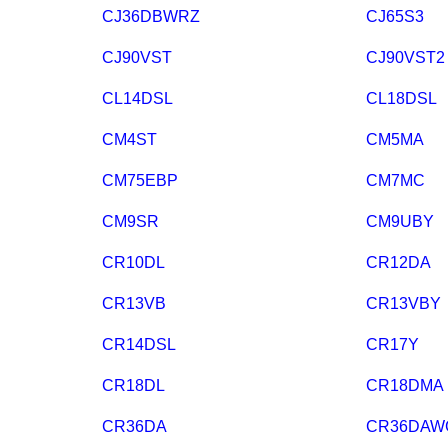
CJ36DBWRZ
CJ65S3
CJ90VST
CJ90VST2
CL14DSL
CL18DSL
CM4ST
CM5MA
CM75EBP
CM7MC
CM9SR
CM9UBY
CR10DL
CR12DA
CR13VB
CR13VBY
CR14DSL
CR17Y
CR18DL
CR18DMA
CR36DA
CR36DAW