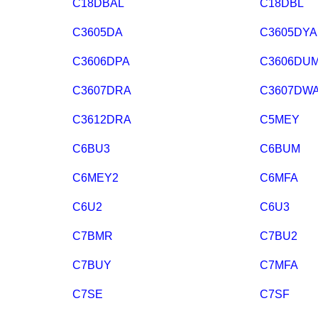
C18DBAL
C18DBL
C3605DA
C3605DYA
C3606DPA
C3606DU
C3607DRA
C3607DW
C3612DRA
C5MEY
C6BU3
C6BUM
C6MEY2
C6MFA
C6U2
C6U3
C7BMR
C7BU2
C7BUY
C7MFA
C7SE
C7SF