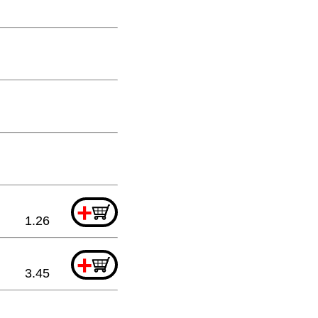
+
1.26
+
3.45