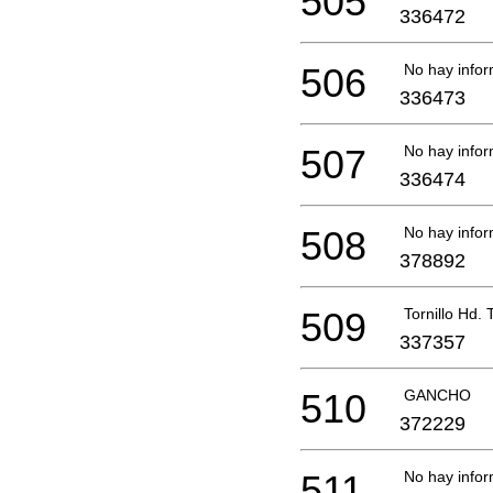
505
336472
506
No hay infor
336473
507
No hay infor
336474
508
No hay infor
378892
509
Tornillo Hd.
337357
510
GANCHO
372229
511
No hay infor