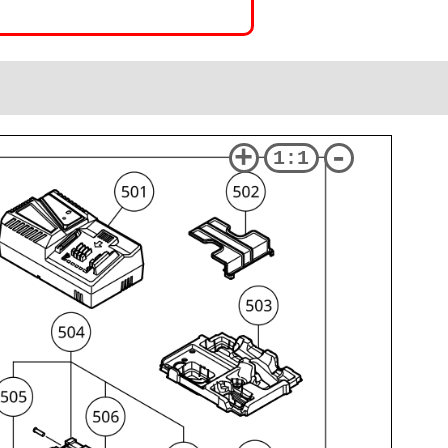
+
-
1:1