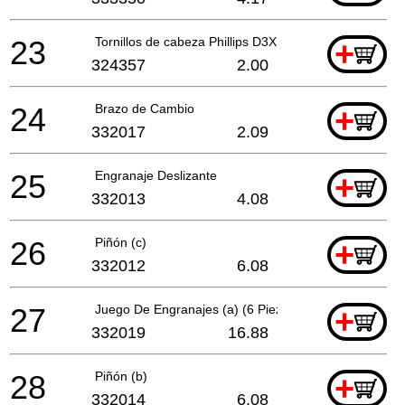
23
Tornillos de cabeza Phillips D3X12 (4 piezas)
+
324357
2.00
24
Brazo de Cambio
+
332017
2.09
25
Engranaje Deslizante
+
332013
4.08
26
Piñón (c)
+
332012
6.08
27
Juego De Engranajes (a) (6 Piezas)
+
332019
16.88
28
Piñón (b)
+
332014
6.08