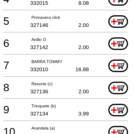
332015
8.08
5
Primavera click
+
327146
2.00
6
Anillo O
+
327142
2.00
7
BARRA TOMMY
+
332010
16.88
8
Resorte (c)
+
327136
2.00
9
Trinquete (b)
+
327134
3.99
10
Arandela (a)
+