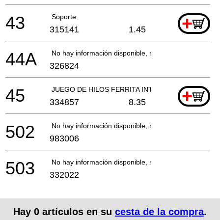
43
Soporte
+
315141
1.45
44A
No hay información disponible, no se puede pedir
326824
45
JUEGO DE HILOS FERRITA INTERNOS
+
334857
8.35
502
No hay información disponible, no se puede pedir
983006
503
No hay información disponible, no se puede pedir
332022
Hay
0
artículos en su
cesta de la compra
.