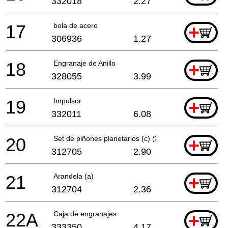
332018
2.27
17
bola de acero
+
306936
1.27
18
Engranaje de Anillo
+
328055
3.99
19
Impulsor
+
332011
6.08
20
Set de piñones planetarios (c) (3 piezas)
+
312705
2.90
21
Arandela (a)
+
312704
2.36
22A
Caja de engranajes
+
333350
4.17