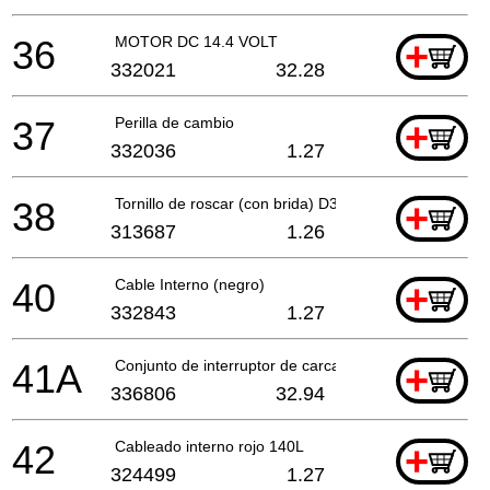
36
MOTOR DC 14.4 VOLT
+
332021
32.28
37
Perilla de cambio
+
332036
1.27
38
Tornillo de roscar (con brida) D3x16 (negro)
+
313687
1.26
40
Cable Interno (negro)
+
332843
1.27
41A
Conjunto de interruptor de carcasa (verde)
+
336806
32.94
42
Cableado interno rojo 140L
+
324499
1.27