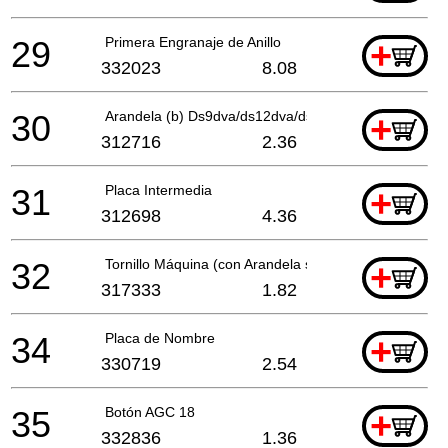
29
Primera Engranaje de Anillo
+
332023
8.08
30
Arandela (b) Ds9dva/ds12dva/ds14dv Ds14dva/ds14d
+
312716
2.36
31
Placa Intermedia
+
312698
4.36
32
Tornillo Máquina (con Arandela sp.) M4x6
+
317333
1.82
34
Placa de Nombre
+
330719
2.54
35
Botón AGC 18
+
332836
1.36