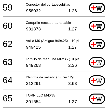
59
Conector del portaescobillas
+
958032
1.26
60
Casquillo roscado para cable
+
981373
1.27
62
Anillo M6 (Antiguo 949425z , 10 piezas)
+
949425
1.27
63
Tornillo de máquina M6x35 (10 piezas)
+
949263
2.36
64
Plancha de sellado (b) Cm 12y
+
312291
3.63
65
TORNILLO M4X35
+
301654
1.27