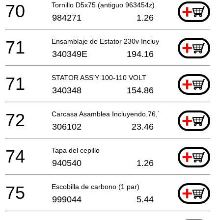
70
Tornillo D5x75 (antiguo 963454z)
+
984271
1.26
71
Ensamblaje de Estator 230v Incluyendo.59,60
+
340349E
194.16
71
STATOR ASS'Y 100-110 VOLT
+
340348
154.86
72
Carcasa Asamblea Incluyendo.76,77
+
306102
23.46
74
Tapa del cepillo
+
940540
1.26
75
Escobilla de carbono (1 par)
+
999044
5.44