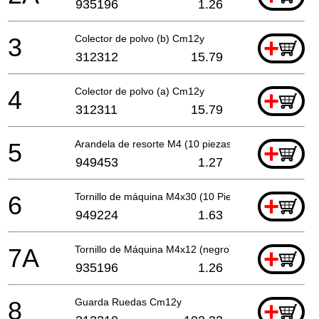
935196
1.26
3
Colector de polvo (b) Cm12y
+
312312
15.79
4
Colector de polvo (a) Cm12y
+
312311
15.79
5
Arandela de resorte M4 (10 piezas)
+
949453
1.27
6
Tornillo de máquina M4x30 (10 Piezas)
+
949224
1.63
7A
Tornillo de Máquina M4x12 (negro) con Arandela
+
935196
1.26
8
Guarda Ruedas Cm12y
+