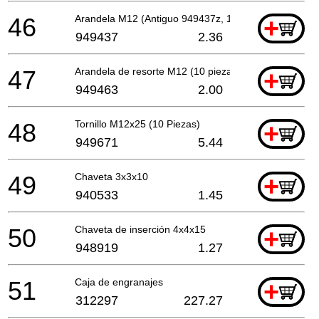
46
Arandela M12 (Antiguo 949437z, 10 Uds.)
+
949437
2.36
47
Arandela de resorte M12 (10 piezas)
+
949463
2.00
48
Tornillo M12x25 (10 Piezas)
+
949671
5.44
49
Chaveta 3x3x10
+
940533
1.45
50
Chaveta de inserción 4x4x15
+
948919
1.27
51
Caja de engranajes
+
312297
227.27