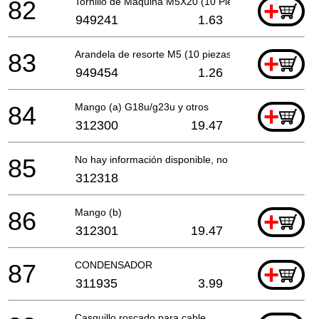
82
Tornillo de Máquina M5X20 (10 Piezas)
+
949241
1.63
83
Arandela de resorte M5 (10 piezas)
+
949454
1.26
84
Mango (a) G18u/g23u y otros
+
312300
19.47
85
No hay información disponible, no se puede pedir
312318
86
Mango (b)
+
312301
19.47
87
CONDENSADOR
+
311935
3.99
Casquillo roscado para cable