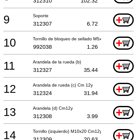
312310
102.32
9
Soporte
+
312307
6.72
10
Tornillo de bloqueo de sellado M5x10
+
992038
1.26
11
Arandela de la rueda (b)
+
312327
35.44
12
Arandela de rueda (c) Cm 12y
+
312324
31.94
13
Arandela (d) Cm12y
+
312308
3.99
14
Tornillo (izquierdo) M10x20 Cm12y
+
312309
20.63