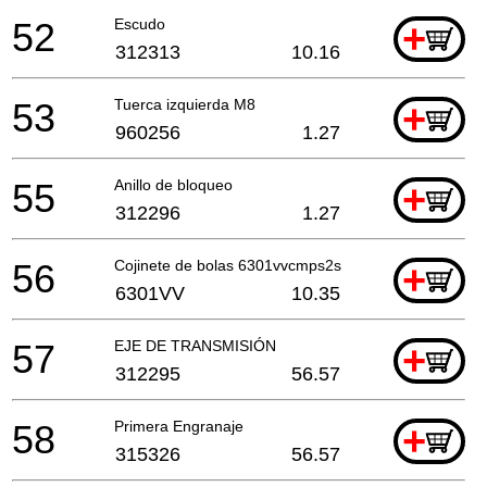
52
Escudo
+
312313
10.16
53
Tuerca izquierda M8
+
960256
1.27
55
Anillo de bloqueo
+
312296
1.27
56
Cojinete de bolas 6301vvcmps2s
+
6301VV
10.35
57
EJE DE TRANSMISIÓN
+
312295
56.57
58
Primera Engranaje
+
315326
56.57