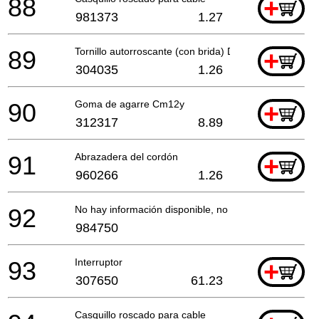
88
+
981373
1.27
89
Tornillo autorroscante (con brida) D4x25 (negro)
+
304035
1.26
90
Goma de agarre Cm12y
+
312317
8.89
91
Abrazadera del cordón
+
960266
1.26
92
No hay información disponible, no se puede pedir
984750
93
Interruptor
+
307650
61.23
Casquillo roscado para cable