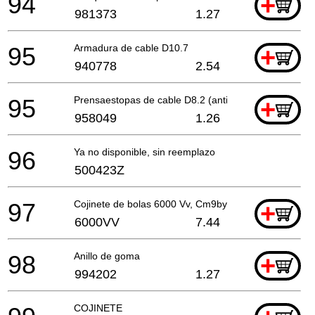
94
+
981373
1.27
95
Armadura de cable D10.7
+
940778
2.54
95
Prensaestopas de cable D8.2 (antiguo 958049z)
+
958049
1.26
96
Ya no disponible, sin reemplazo
500423Z
97
Cojinete de bolas 6000 Vv, Cm9by, C8fse, G23ss
+
6000VV
7.44
98
Anillo de goma
+
994202
1.27
COJINETE