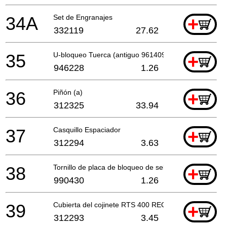
34A
Set de Engranajes
+
332119
27.62
35
U-bloqueo Tuerca (antiguo 961409z, 994311)
+
946228
1.26
36
Piñón (a)
+
312325
33.94
37
Casquillo Espaciador
+
312294
3.63
38
Tornillo de placa de bloqueo de sello M4x10
+
990430
1.26
39
Cubierta del cojinete RTS 400 REQ
+
312293
3.45