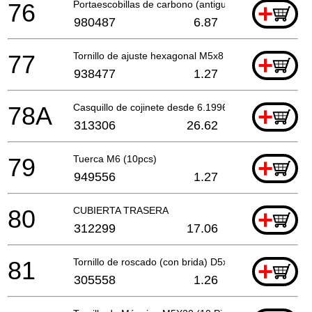
76
Portaescobillas de carbono (antiguo 500301)
+
980487
6.87
77
Tornillo de ajuste hexagonal M5x8
+
938477
1.27
78A
Casquillo de cojinete desde 6.1996
+
313306
26.62
79
Tuerca M6 (10pcs)
+
949556
1.27
80
CUBIERTA TRASERA
+
312299
17.06
81
Tornillo de roscado (con brida) D5x25 (negro)
+
305558
1.26