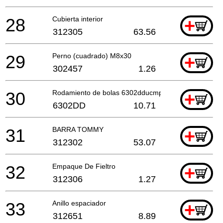
28
Cubierta interior
+
312305
63.56
29
Perno (cuadrado) M8x30
+
302457
1.26
30
Rodamiento de bolas 6302dducmps2s
+
6302DD
10.71
31
BARRA TOMMY
+
312302
53.07
32
Empaque De Fieltro
+
312306
1.27
33
Anillo espaciador
+
312651
8.89