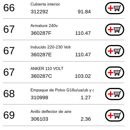
66
Cubierta interior
+
312292
91.84
67
Armature 240v
+
360287F
110.47
67
Inducido 220-230 Volt
+
360287E
110.47
67
ANKER 110 VOLT
+
360287C
103.02
68
Empaque de Polvo G18u/ua/ub y otros
+
310998
1.27
69
Anillo deflector de aire
+
306103
2.36