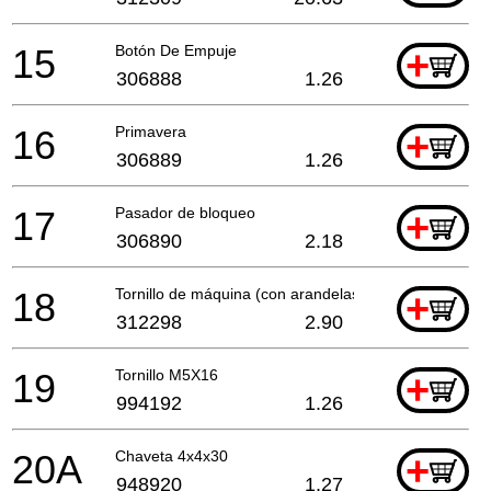
15
Botón De Empuje
+
306888
1.26
16
Primavera
+
306889
1.26
17
Pasador de bloqueo
+
306890
2.18
18
Tornillo de máquina (con arandelas) M5x35
+
312298
2.90
19
Tornillo M5X16
+
994192
1.26
20A
Chaveta 4x4x30
+
948920
1.27