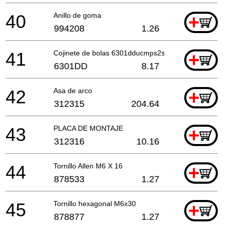
40
Anillo de goma
+
994208
1.26
41
Cojinete de bolas 6301dducmps2s (antiguo 994272)
+
6301DD
8.17
42
Asa de arco
+
312315
204.64
43
PLACA DE MONTAJE
+
312316
10.16
44
Tornillo Allen M6 X 16
+
878533
1.27
45
Tornillo hexagonal M6x30
+
878877
1.27