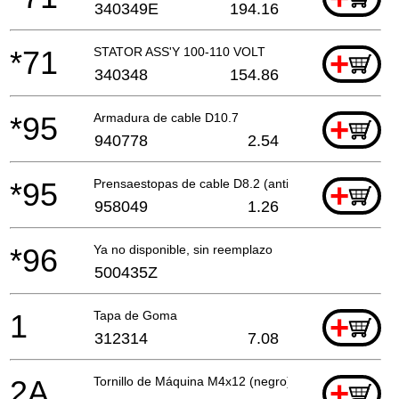
340349E
194.16
*71
STATOR ASS'Y 100-110 VOLT
+
340348
154.86
*95
Armadura de cable D10.7
+
940778
2.54
*95
Prensaestopas de cable D8.2 (antiguo 958049z)
+
958049
1.26
*96
Ya no disponible, sin reemplazo
500435Z
1
Tapa de Goma
+
312314
7.08
2A
Tornillo de Máquina M4x12 (negro) con Arandela
+