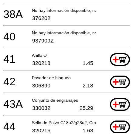
38A
No hay información disponible, no se puede pedir
376202
40
No hay información disponible, no se puede pedir
937909Z
41
Anillo O
+
320218
1.45
42
Pasador de bloqueo
+
306890
2.18
43A
Conjunto de engranajes
+
330032
25.29
44
Sello de Polvo G18u2/g23u2, Cm9by
+
320216
1.63