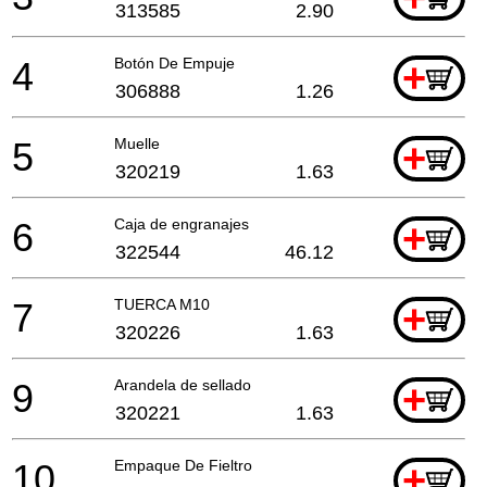
313585
2.90
4
Botón De Empuje
+
306888
1.26
5
Muelle
+
320219
1.63
6
Caja de engranajes
+
322544
46.12
7
TUERCA M10
+
320226
1.63
9
Arandela de sellado
+
320221
1.63
10
Empaque De Fieltro
+