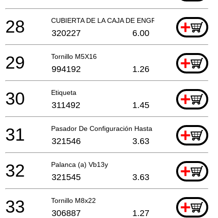
28
CUBIERTA DE LA CAJA DE ENGRANAJES
+
320227
6.00
29
Tornillo M5X16
+
994192
1.26
30
Etiqueta
+
311492
1.45
31
Pasador De Configuración Hasta 11.2014
+
321546
3.63
32
Palanca (a) Vb13y
+
321545
3.63
33
Tornillo M8x22
+
306887
1.27