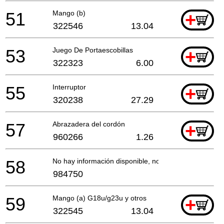
51
Mango (b)
+
322546
13.04
53
Juego De Portaescobillas
+
322323
6.00
55
Interruptor
+
320238
27.29
57
Abrazadera del cordón
+
960266
1.26
58
No hay información disponible, no se puede pedir
984750
59
Mango (a) G18u/g23u y otros
+
322545
13.04