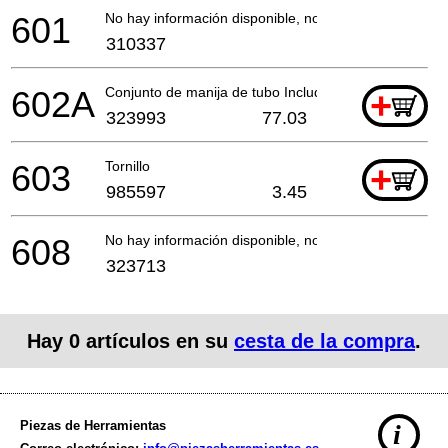
601
No hay información disponible, no se puede pedir
310337
602A
Conjunto de manija de tubo Includ.602
+
323993
77.03
603
Tornillo
+
985597
3.45
608
No hay información disponible, no se puede pedir
323713
Hay
0
artículos en su
cesta de la compra
.
Piezas de Herramientas
i