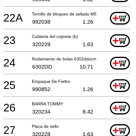
22A
Tornillo de bloqueo de sellado M5x10
+
992038
1.26
23
Cubierta del cojinete (b)
+
320229
1.63
24
Rodamiento de bolas 6302dducmps2s
+
6302DD
10.71
25
Empaque De Fieltro
+
990852
1.26
26
BARRA TOMMY
+
320234
8.42
27
Placa de sello
+
320228
1.63