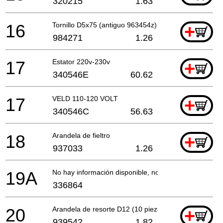
320215
1.63
16
Tornillo D5x75 (antiguo 963454z)
+
984271
1.26
17
Estator 220v-230v
+
340546E
60.62
17
VELD 110-120 VOLT
+
340546C
56.63
18
Arandela de fieltro
+
937033
1.26
19A
No hay información disponible, no se puede pedir
336864
20
Arandela de resorte D12 (10 piezas)
+
939542
1.82