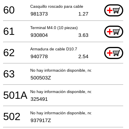
60
Casquillo roscado para cable
+
981373
1.27
61
Terminal M4.0 (10 piezas)
+
930804
3.63
62
Armadura de cable D10.7
+
940778
2.54
63
No hay información disponible, no se puede pedir
500503Z
501A
No hay información disponible, no se puede pedir
325491
502
No hay información disponible, no se puede pedir
937917Z