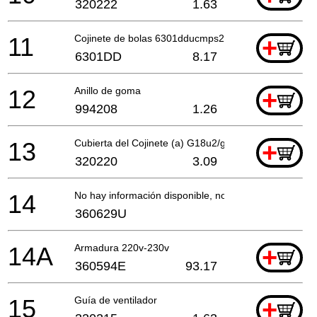
320222
1.63
11
Cojinete de bolas 6301dducmps2s (antiguo 994272)
+
6301DD
8.17
12
Anillo de goma
+
994208
1.26
13
Cubierta del Cojinete (a) G18u2/g23u2, Cm9uby
+
320220
3.09
14
No hay información disponible, no se puede pedir
360629U
14A
Armadura 220v-230v
+
360594E
93.17
15
Guía de ventilador
+