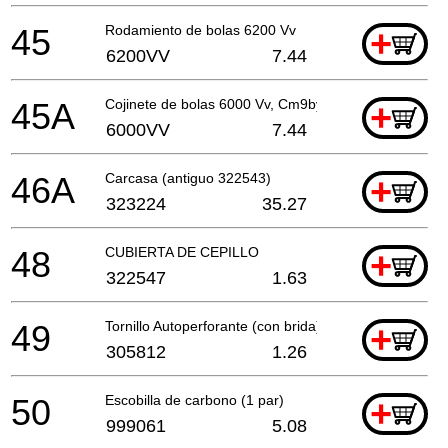
45
Rodamiento de bolas 6200 Vv
+
6200VV
7.44
45A
Cojinete de bolas 6000 Vv, Cm9by, C8fse, G23ss
+
6000VV
7.44
46A
Carcasa (antiguo 322543)
+
323224
35.27
48
CUBIERTA DE CEPILLO
+
322547
1.63
49
Tornillo Autoperforante (con brida) D4x16 (negro)
+
305812
1.26
50
Escobilla de carbono (1 par)
+
999061
5.08