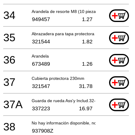
34
Arandela de resorte M8 (10 piezas)
+
949457
1.27
35
Abrazadera para tapa protectora
+
321544
1.82
36
Arandela
+
673489
1.26
37
Cubierta protectora 230mm
+
321547
31.78
37A
Guarda de rueda Ass'y Includ.32-38 Para Europa
+
337223
16.97
38
No hay información disponible, no se puede pedir
937908Z