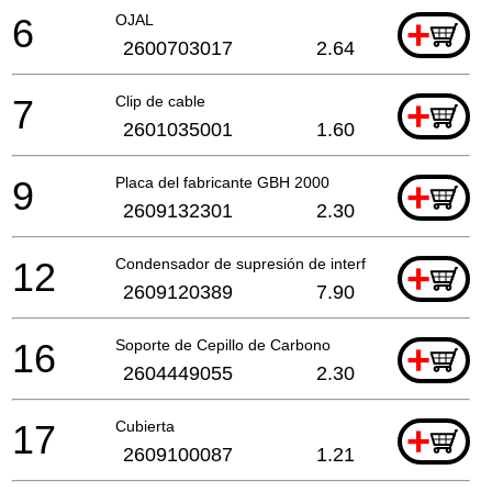
6
OJAL
+
2600703017
2.64
7
Clip de cable
+
2601035001
1.60
9
Placa del fabricante GBH 2000
+
2609132301
2.30
12
Condensador de supresión de interferencias
+
2609120389
7.90
16
Soporte de Cepillo de Carbono
+
2604449055
2.30
17
Cubierta
+
2609100087
1.21