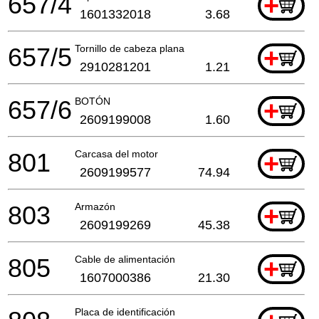
657/4
+
1601332018
3.68
657/5
Tornillo de cabeza plana
+
2910281201
1.21
657/6
BOTÓN
+
2609199008
1.60
801
Carcasa del motor
+
2609199577
74.94
803
Armazón
+
2609199269
45.38
805
Cable de alimentación
+
1607000386
21.30
Placa de identificación