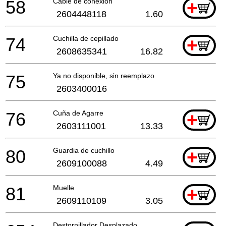
58
Cable de conexión
+
2604448118
1.60
74
Cuchilla de cepillado
+
2608635341
16.82
75
Ya no disponible, sin reemplazo
2603400016
76
Cuña de Agarre
+
2603111001
13.33
80
Guardia de cuchillo
+
2609100088
4.49
81
Muelle
+
2609110109
3.05
Destornillador Desplazado