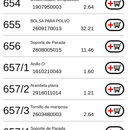
654
+
1907950003
2.64
655
BOLSA PARA POLVO
+
2609170013
32.21
656
Soporte de Parada
+
2608005015
11.46
657/1
Anillo O
+
1610210043
1.60
657/2
Arandela plana
+
2916011014
1.21
657/3
Tornillo de mariposa
+
2603480003
2.64
Soporte de Parada