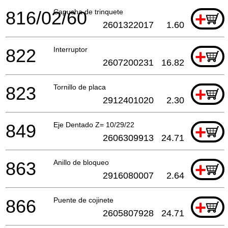
816/02/60
Capucha de trinquete
+
2601322017
1.60
822
Interruptor
+
2607200231
16.82
823
Tornillo de placa
+
2912401020
2.30
849
Eje Dentado Z= 10/29/22
+
2606309913
24.71
863
Anillo de bloqueo
+
2916080007
2.64
866
Puente de cojinete
+
2605807928
24.71