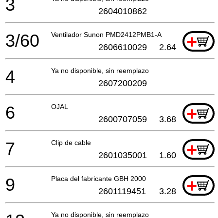
3
2604010862
3/60
Ventilador Sunon PMD2412PMB1-A
+
2606610029
2.64
4
Ya no disponible, sin reemplazo
2607200209
6
OJAL
+
2600707059
3.68
7
Clip de cable
+
2601035001
1.60
9
Placa del fabricante GBH 2000
+
2601119451
3.28
Ya no disponible, sin reemplazo