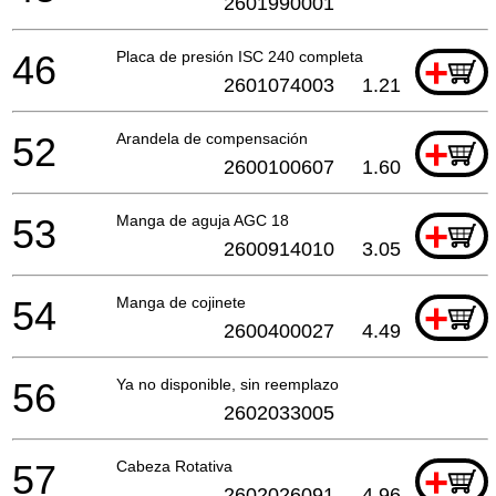
2601990001
46
Placa de presión ISC 240 completa
+
2601074003
1.21
52
Arandela de compensación
+
2600100607
1.60
53
Manga de aguja AGC 18
+
2600914010
3.05
54
Manga de cojinete
+
2600400027
4.49
56
Ya no disponible, sin reemplazo
2602033005
57
Cabeza Rotativa
+
2602026091
4.96