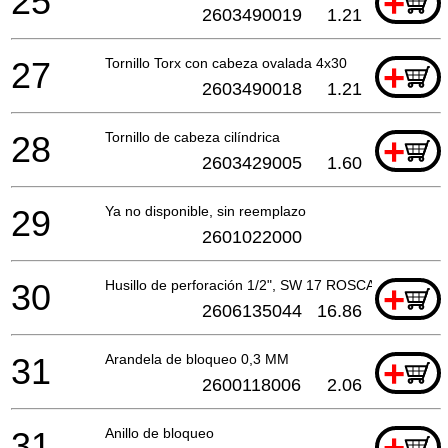
25
+
2603490019
1.21
27
Tornillo Torx con cabeza ovalada 4x30
+
2603490018
1.21
28
Tornillo de cabeza cilíndrica
+
2603429005
1.60
29
Ya no disponible, sin reemplazo
2601022000
30
Husillo de perforación 1/2", SW 17 ROSCA INTERIOR
+
2606135044
16.86
31
Arandela de bloqueo 0,3 MM
+
2600118006
2.06
31
Anillo de bloqueo
+