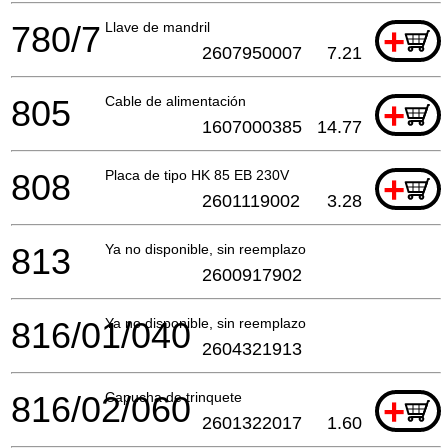
780/7
Llave de mandril
+
2607950007
7.21
805
Cable de alimentación
+
1607000385
14.77
808
Placa de tipo HK 85 EB 230V
+
2601119002
3.28
813
Ya no disponible, sin reemplazo
2600917902
816/01/040
Ya no disponible, sin reemplazo
2604321913
816/02/060
Capucha de trinquete
+
2601322017
1.60