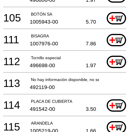
105
BOTÓN SA
+
1005943-00
5.70
111
BISAGRA
+
1007976-00
7.86
112
Tornillo especial
+
496698-00
1.97
113
No hay información disponible, no se puede pedir
492119-00
114
PLACA DE CUBIERTA
+
491542-00
3.50
115
ARANDELA
+
1005219-00
1.66