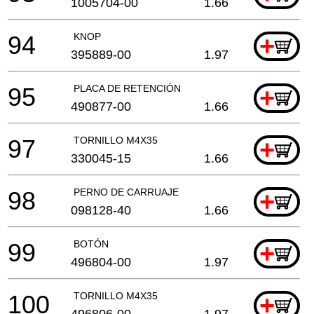
1005704-00
1.66
94
KNOP
+
395889-00
1.97
95
PLACA DE RETENCIÓN
+
490877-00
1.66
97
TORNILLO M4X35
+
330045-15
1.66
98
PERNO DE CARRUAJE
+
098128-40
1.66
99
BOTÓN
+
496804-00
1.97
100
TORNILLO M4X35
+
496806-00
1.97