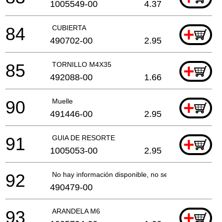
1005549-00
4.37
84
CUBIERTA
+
490702-00
2.95
85
TORNILLO M4X35
+
492088-00
1.66
90
Muelle
+
491446-00
2.95
91
GUIA DE RESORTE
+
1005053-00
2.95
92
No hay información disponible, no se puede pedir
490479-00
93
ARANDELA M6
+