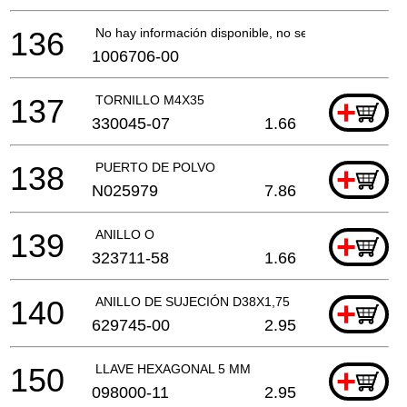
136
No hay información disponible, no se puede pedir
1006706-00
137
TORNILLO M4X35
+
330045-07
1.66
138
PUERTO DE POLVO
+
N025979
7.86
139
ANILLO O
+
323711-58
1.66
140
ANILLO DE SUJECIÓN D38X1,75
+
629745-00
2.95
150
LLAVE HEXAGONAL 5 MM
+
098000-11
2.95