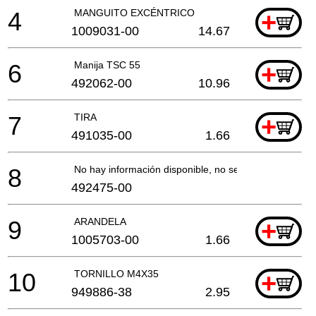
4
MANGUITO EXCÉNTRICO
+
1009031-00
14.67
6
Manija TSC 55
+
492062-00
10.96
7
TIRA
+
491035-00
1.66
8
No hay información disponible, no se puede pedir
492475-00
9
ARANDELA
+
1005703-00
1.66
10
TORNILLO M4X35
+
949886-38
2.95