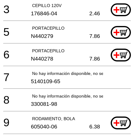
3
CEPILLO 120V
+
176846-04
2.46
5
PORTACEPILLO
+
N440279
7.86
6
PORTACEPILLO
+
N440278
7.86
7
No hay información disponible, no se puede pedir
5140109-65
8
No hay información disponible, no se puede pedir
330081-98
9
RODAMIENTO, BOLA
+
605040-06
6.38