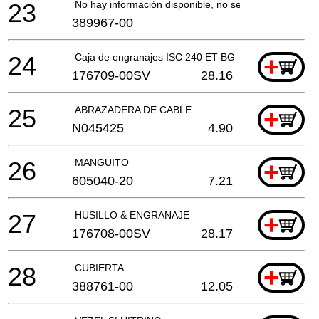
23
No hay información disponible, no se puede pedir
389967-00
24
Caja de engranajes ISC 240 ET-BG
+
176709-00SV
28.16
25
ABRAZADERA DE CABLE
+
N045425
4.90
26
MANGUITO
+
605040-20
7.21
27
HUSILLO & ENGRANAJE
+
176708-00SV
28.17
28
CUBIERTA
+
388761-00
12.05