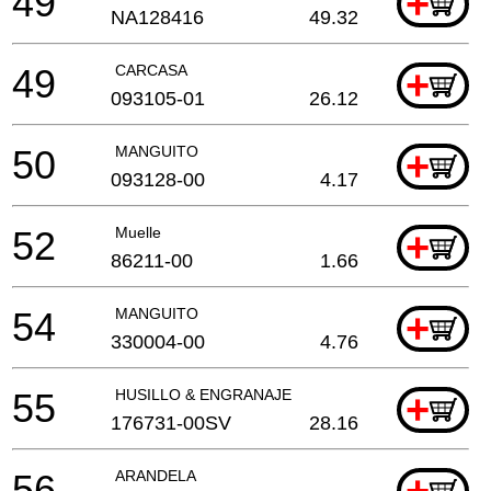
49
+
NA128416
49.32
49
CARCASA
+
093105-01
26.12
50
MANGUITO
+
093128-00
4.17
52
Muelle
+
86211-00
1.66
54
MANGUITO
+
330004-00
4.76
55
HUSILLO & ENGRANAJE
+
176731-00SV
28.16
56
ARANDELA