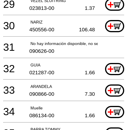
29
VEZEL SLUITRING
+
023813-00
1.37
30
NARIZ
+
450556-00
106.48
31
No hay información disponible, no se puede pedir
090626-00
32
GUIA
+
021287-00
1.66
33
ARANDELA
+
090866-00
7.30
34
Muelle
+
086134-00
1.66
BARRA TOMMY