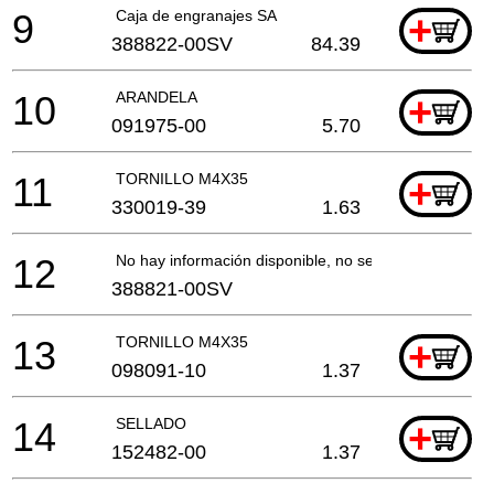
9
Caja de engranajes SA
+
388822-00SV
84.39
10
ARANDELA
+
091975-00
5.70
11
TORNILLO M4X35
+
330019-39
1.63
12
No hay información disponible, no se puede pedir
388821-00SV
13
TORNILLO M4X35
+
098091-10
1.37
14
SELLADO
+
152482-00
1.37