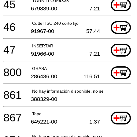
45
TORNILLO M4X35
+
679889-00
7.21
46
Cutter ISC 240 corto fijo
+
91967-00
57.44
47
INSERTAR
+
91966-00
7.21
800
GRASA
+
286436-00
116.51
861
No hay información disponible, no se puede pedir
388329-00
867
Tapa
+
645221-00
1.37
No hay información disponible, no se puede pedir