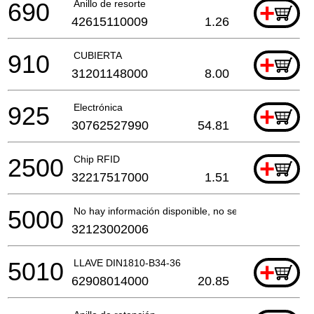
690
Anillo de resorte
+
42615110009
1.26
910
CUBIERTA
+
31201148000
8.00
925
Electrónica
+
30762527990
54.81
2500
Chip RFID
+
32217517000
1.51
5000
No hay información disponible, no se puede pedir
32123002006
5010
LLAVE DIN1810-B34-36
+
62908014000
20.85