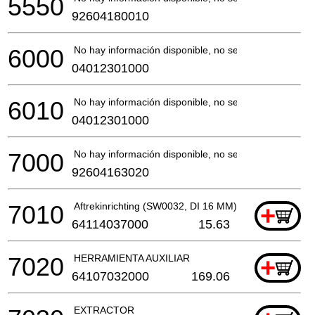
5550
92604180010
6000
No hay información disponible, no se puede pedir
04012301000
6010
No hay información disponible, no se puede pedir
04012301000
7000
No hay información disponible, no se puede pedir
92604163020
7010
Aftrekinrichting (SW0032, DI 16 MM)
+
64114037000
15.63
7020
HERRAMIENTA AUXILIAR
+
64107032000
169.06
EXTRACTOR