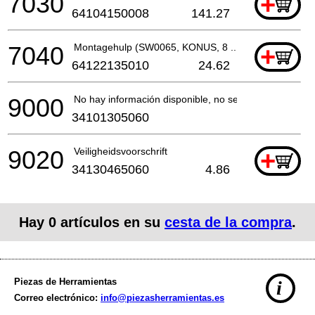
7030
+
64104150008
141.27
7040
Montagehulp (SW0065, KONUS, 8 ... 11 MM)
+
64122135010
24.62
9000
No hay información disponible, no se puede pedir
34101305060
9020
Veiligheidsvoorschrift
+
34130465060
4.86
Hay
0
artículos en su
cesta de la compra
.
Piezas de Herramientas
i
Correo electrónico:
info@piezasherramientas.es