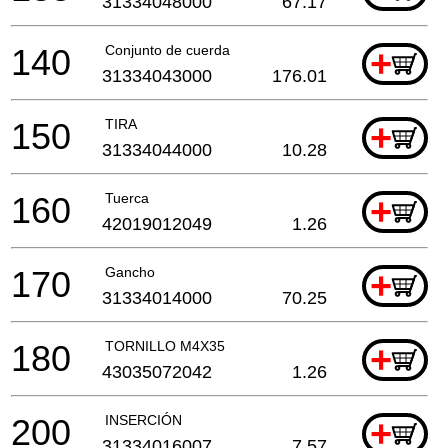
31334048000
67.17
140
Conjunto de cuerda
+
31334043000
176.01
150
TIRA
+
31334044000
10.28
160
Tuerca
+
42019012049
1.26
170
Gancho
+
31334014000
70.25
180
TORNILLO M4X35
+
43035072042
1.26
200
INSERCIÓN
+
31334016007
7.57