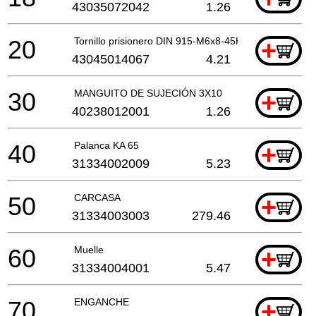
43035072042
1.26
20
Tornillo prisionero DIN 915-M6x8-45H
+
43045014067
4.21
30
MANGUITO DE SUJECIÓN 3X10
+
40238012001
1.26
40
Palanca KA 65
+
31334002009
5.23
50
CARCASA
+
31334003003
279.46
60
Muelle
+
31334004001
5.47
70
ENGANCHE
+