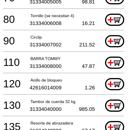
31334005005
98.81
80
Tornillo (se necesitan 4)
+
31334006008
16.21
90
Circlip
+
31334007002
211.52
110
BARRA TOMMY
+
31334008000
47.87
120
Anillo de bloqueo
+
42616014009
1.26
130
Tambor de cuerda 32 kg
+
31334040000
985.05
135
Resorte de abrazadera
+