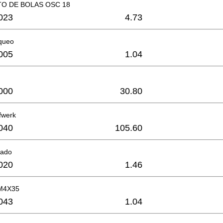
O DE BOLAS OSC 18
023
4.73
oqueo
005
1.04
000
30.80
jfwerk
040
105.60
nado
020
1.46
M4X35
043
1.04