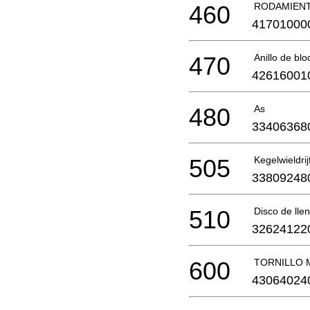
460
RODAMIENT
41701000
470
Anillo de bl
42616001
480
As
33406368
505
Kegelwieldri
33809248
510
Disco de lle
32624122
600
TORNILLO 
43064024