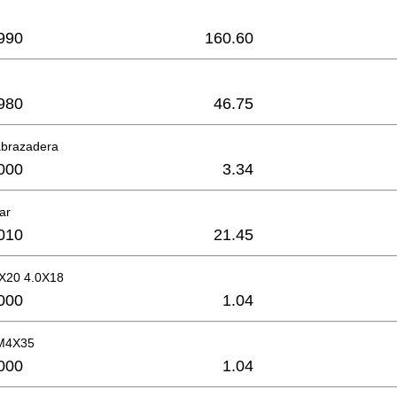
990
160.60
980
46.75
abrazadera
000
3.34
ar
010
21.45
RX20 4.0X18
000
1.04
M4X35
000
1.04