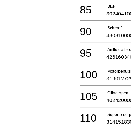
85
Blok
30240410
90
Schroef
43081000
95
Anillo de bl
42616034
100
Motorbehuiz
31901272
105
Cilinderpen
40242000
110
Soporte de 
31415183