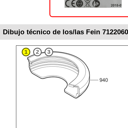
Dibujo técnico de los/las Fein 71220
1
2
3