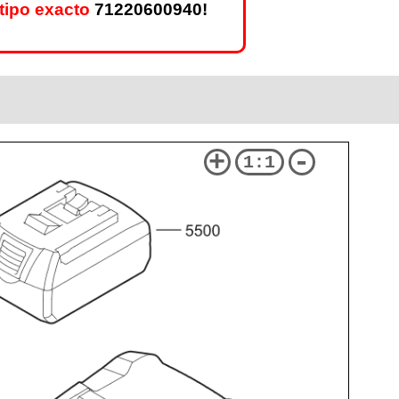
tipo exacto
71220600940!
+
-
1:1