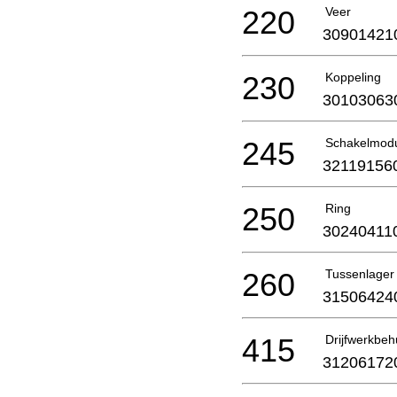
220
Veer
30901421
230
Koppeling
30103063
245
Schakelmod
32119156
250
Ring
30240411
260
Tussenlager
31506424
415
Drijfwerkbeh
31206172