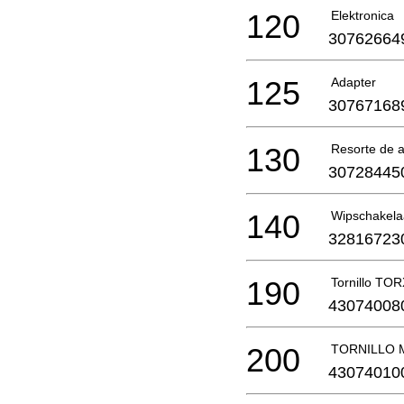
120
Elektronica
30762664
125
Adapter
30767168
130
Resorte de 
30728445
140
Wipschakela
32816723
190
Tornillo TO
43074008
200
TORNILLO 
43074010