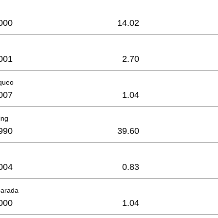
000
14.02
001
2.70
oqueo
007
1.04
ing
990
39.60
004
0.83
parada
000
1.04