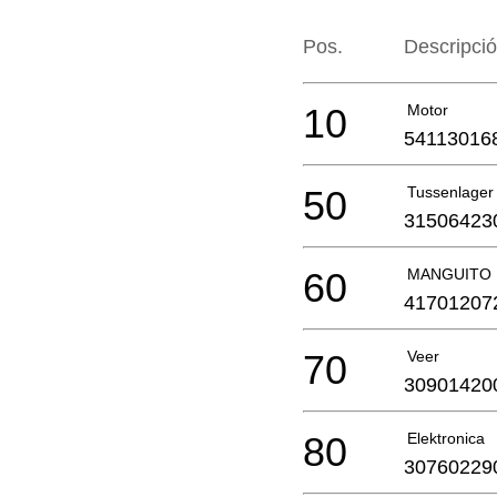
Pos.
Descripci
10
Motor
54113016
50
Tussenlager
31506423
60
MANGUITO
41701207
70
Veer
30901420
80
Elektronica
30760229