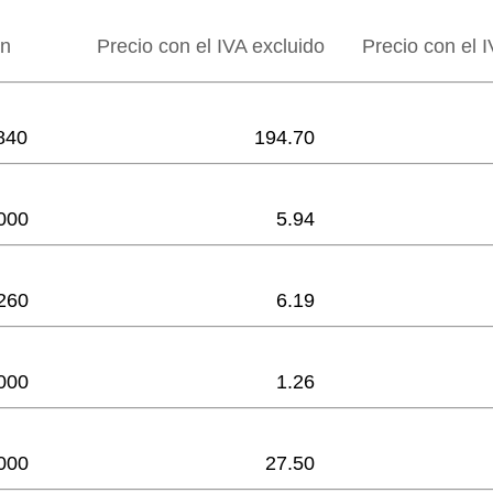
ón
Precio con el IVA excluido
Precio con el I
840
194.70
000
5.94
260
6.19
000
1.26
000
27.50