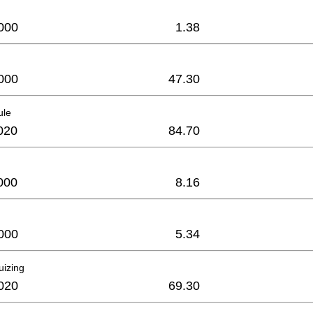
000
1.38
000
47.30
ule
020
84.70
000
8.16
000
5.34
uizing
020
69.30