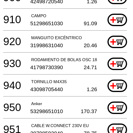
42498720540
1.26
910
CAMPO
+
51298651030
91.09
920
MANGUITO EXCÉNTRICO
+
31998631040
20.46
930
RODAMIENTO DE BOLAS OSC 18
+
41798730390
24.71
940
TORNILLO M4X35
+
43098705440
1.26
950
Anker
+
53298651010
170.37
951
CABLE W.CONNECT 230V EU
+