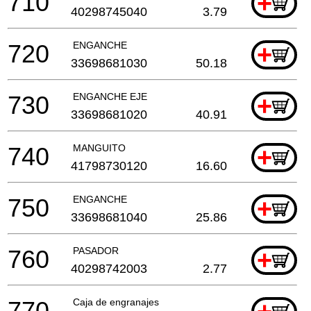
710
+
40298745040
3.79
720
ENGANCHE
+
33698681030
50.18
730
ENGANCHE EJE
+
33698681020
40.91
740
MANGUITO
+
41798730120
16.60
750
ENGANCHE
+
33698681040
25.86
760
PASADOR
+
40298742003
2.77
770
Caja de engranajes