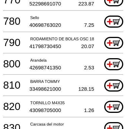
+
52298691070
223.87
780
Sello
+
40698763020
7.25
790
RODAMIENTO DE BOLAS OSC 18
+
41798730450
20.07
800
Arandela
+
42698741350
2.53
810
BARRA TOMMY
+
33498621000
128.15
820
TORNILLO M4X35
+
43098705000
1.26
830
Carcasa del motor
+