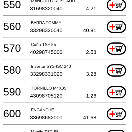
550
MANGUITO ROSCADO
+
31698320040
4.21
560
BARRA TOMMY
+
33298320040
40.91
570
Cuña TSF 55
+
40298745000
2.53
580
Insertar SYS-ISC 240
+
33298331020
3.28
590
TORNILLO M4X35
+
43098705120
1.26
600
ENGANCHE
+
33698682000
41.68
Manija TSC 55