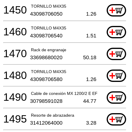
1450
TORNILLO M4X35
+
43098706050
1.26
1460
TORNILLO M4X35
+
43098706540
1.51
1470
Rack de engranaje
+
33698680020
50.18
1480
TORNILLO M4X35
+
43098706580
1.26
1490
Cable de conexión MX 1200/2 E EF
+
30798591028
44.77
1495
Resorte de abrazadera
+
31412064000
3.28