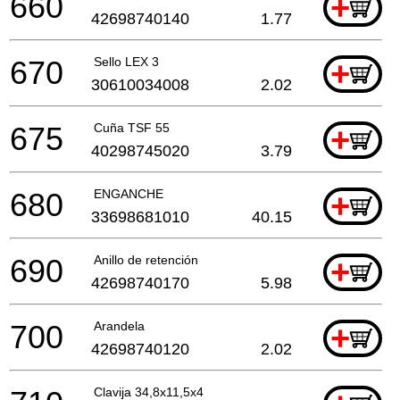
660
+
42698740140
1.77
670
Sello LEX 3
+
30610034008
2.02
675
Cuña TSF 55
+
40298745020
3.79
680
ENGANCHE
+
33698681010
40.15
690
Anillo de retención
+
42698740170
5.98
700
Arandela
+
42698740120
2.02
Clavija 34,8x11,5x4