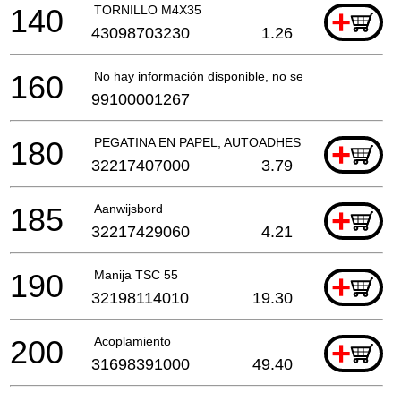
140
TORNILLO M4X35
+
43098703230
1.26
160
No hay información disponible, no se puede pedir
99100001267
180
PEGATINA EN PAPEL, AUTOADHESIVA
+
32217407000
3.79
185
Aanwijsbord
+
32217429060
4.21
190
Manija TSC 55
+
32198114010
19.30
200
Acoplamiento
+
31698391000
49.40