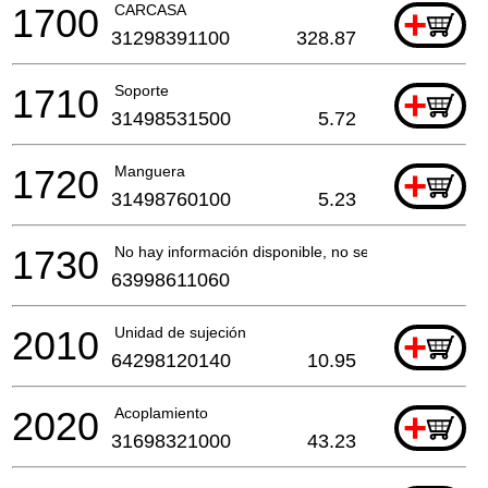
1700
CARCASA
+
31298391100
328.87
1710
Soporte
+
31498531500
5.72
1720
Manguera
+
31498760100
5.23
1730
No hay información disponible, no se puede pedir
63998611060
2010
Unidad de sujeción
+
64298120140
10.95
2020
Acoplamiento
+
31698321000
43.23