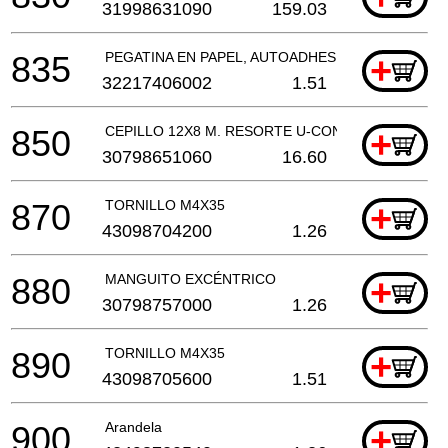
31998631090
159.03
835
PEGATINA EN PAPEL, AUTOADHESIVA
+
32217406002
1.51
850
CEPILLO 12X8 M. RESORTE U-CONTACTO
+
30798651060
16.60
870
TORNILLO M4X35
+
43098704200
1.26
880
MANGUITO EXCÉNTRICO
+
30798757000
1.26
890
TORNILLO M4X35
+
43098705600
1.51
900
Arandela
+