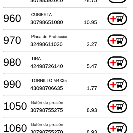
30798592040
78.75
960
CUBIERTA
+
30798651080
10.95
970
Placa de Protección
+
32498611020
2.27
980
TIRA
+
42498726140
5.47
990
TORNILLO M4X35
+
43098706635
1.77
1050
Botón de presión
+
30798755275
8.93
1060
Botón de presión
+
30798755270
8.93