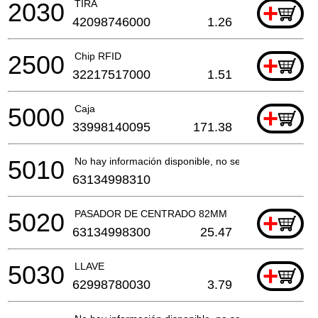
2030
TIRA
+
42098746000
1.26
2500
Chip RFID
+
32217517000
1.51
5000
Caja
+
33998140095
171.38
5010
No hay información disponible, no se puede pedir
63134998310
5020
PASADOR DE CENTRADO 82MM
+
63134998300
25.47
5030
LLAVE
+
62998780030
3.79