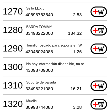
1270
Sello LEX 3
+
40698763540
2.53
1280
BARRA TOMMY
+
33498222000
134.32
1290
Tornillo roscado para soporte en W
+
43045024088
1.26
1300
No hay información disponible, no se puede pedir
43098709000
1310
Soporte de parada
+
33498221080
16.21
1320
Muelle
+
30998744080
3.28