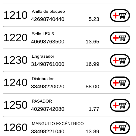
1210
Anillo de bloqueo
+
42698740440
5.23
1220
Sello LEX 3
+
40698763500
13.65
1230
Engrasador
+
31498761000
16.99
1240
Distribuidor
+
33498220020
88.00
1250
PASADOR
+
40298742080
1.77
1260
MANGUITO EXCÉNTRICO
+
33498221040
13.89