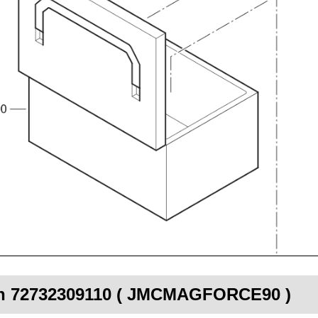
Fein 72732309110 ( JMCMAGFORCE90 )