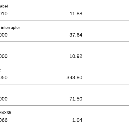
abel
010
11.88
 interruptor
000
37.64
000
10.92
t
050
393.80
000
71.50
M4X35
066
1.04