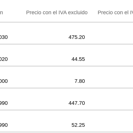
ón
Precio con el IVA excluido
Precio con el I
030
475.20
020
44.55
000
7.80
990
447.70
990
52.25