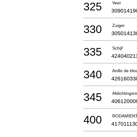
325
Veer
30901419
330
Zuiger
30501413
335
Schijf
42404021
340
Anillo de bl
42616033
345
Afdichtingsri
40612000
400
RODAMIENT
41701113