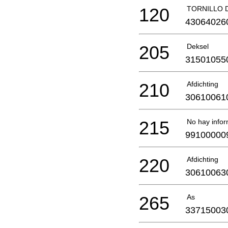
120
TORNILLO 
43064026
205
Deksel
31501055
210
Afdichting
30610061
215
No hay infor
99100000
220
Afdichting
30610063
265
As
33715003