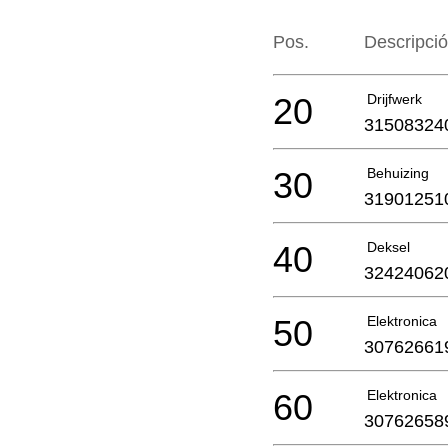
Pos.
Descripci
20
Drijfwerk
31508324
30
Behuizing
31901251
40
Deksel
32424062
50
Elektronica
30762661
60
Elektronica
30762658