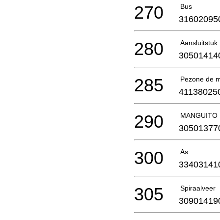
270
Bus
31602095
280
Aansluitstuk
30501414
285
Pezone de 
41138025
290
MANGUITO 
30501377
300
As
33403141
305
Spiraalveer
30901419