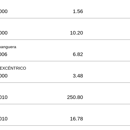
000
1.56
000
10.20
manguera
006
6.82
EXCÉNTRICO
000
3.48
010
250.80
010
16.78