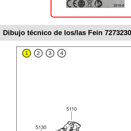
Dibujo técnico de los/las Fein 7273
1
2
3
4