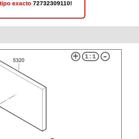
tipo exacto
72732309110!
+
-
1:1