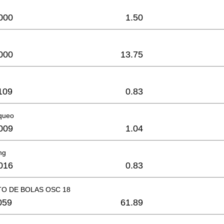
000
1.50
000
13.75
109
0.83
oqueo
009
1.04
ng
016
0.83
O DE BOLAS OSC 18
059
61.89