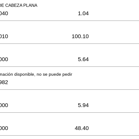
DE CABEZA PLANA
040
1.04
010
100.10
000
5.64
mación disponible, no se puede pedir
982
000
5.94
000
48.40