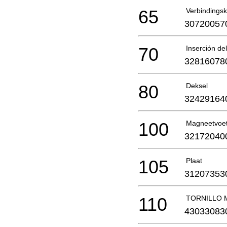
65
Verbindingsk
30720057
70
Inserción del
32816078
80
Deksel
32429164
100
Magneetvoe
32172040
105
Plaat
31207353
110
TORNILLO 
43033083