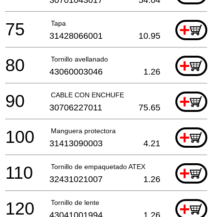
75
Tapa
+
31428066001
10.95
80
Tornillo avellanado
+
43060003046
1.26
90
CABLE CON ENCHUFE
+
30706227011
75.65
100
Manguera protectora
+
31413090003
4.21
110
Tornillo de empaquetado ATEX
+
32431021007
1.26
120
Tornillo de lente
+
43041001994
1.26