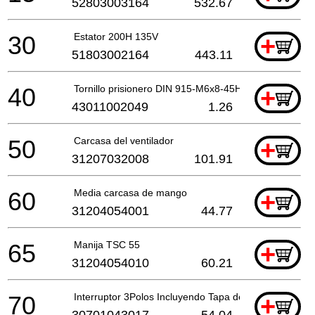
52803003164
532.67
30
Estator 200H 135V
+
51803002164
443.11
40
Tornillo prisionero DIN 915-M6x8-45H
+
43011002049
1.26
50
Carcasa del ventilador
+
31207032008
101.91
60
Media carcasa de mango
+
31204054001
44.77
65
Manija TSC 55
+
31204054010
60.21
70
Interruptor 3Polos Incluyendo Tapa de Polvo
+
30701043017
54.04