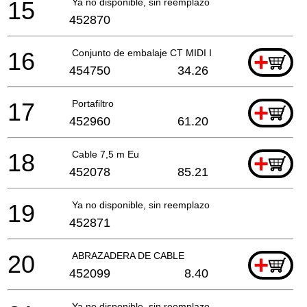
15
Ya no disponible, sin reemplazo
452870
16
Conjunto de embalaje CT MIDI I ET-BG
+
454750
34.26
17
Portafiltro
+
452960
61.20
18
Cable 7,5 m Eu
+
452078
85.21
19
Ya no disponible, sin reemplazo
452871
20
ABRAZADERA DE CABLE
+
452099
8.40
Ya no disponible, sin reemplazo