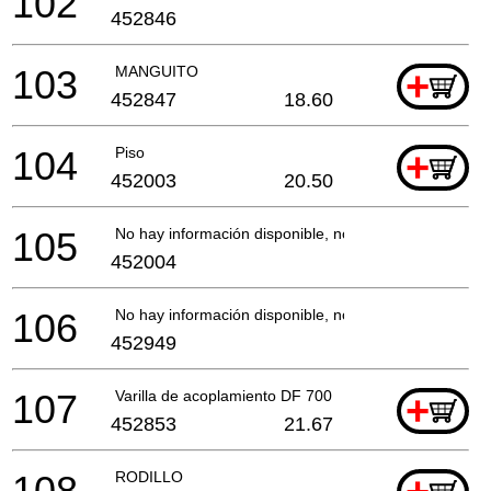
102
452846
103
MANGUITO
+
452847
18.60
104
Piso
+
452003
20.50
105
No hay información disponible, no se puede pedir
452004
106
No hay información disponible, no se puede pedir
452949
107
Varilla de acoplamiento DF 700
+
452853
21.67
108
RODILLO