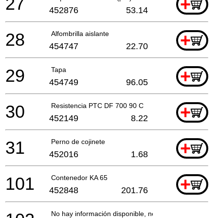
27
+
452876
53.14
28
Alfombrilla aislante
+
454747
22.70
29
Tapa
+
454749
96.05
30
Resistencia PTC DF 700 90 C
+
452149
8.22
31
Perno de cojinete
+
452016
1.68
101
Contenedor KA 65
+
452848
201.76
No hay información disponible, no se puede pedir