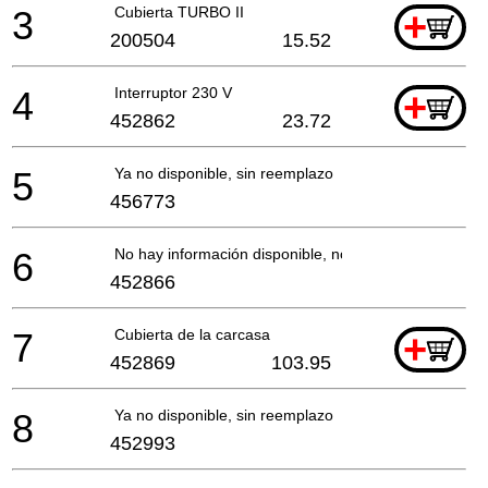
3
Cubierta TURBO II
+
200504
15.52
4
Interruptor 230 V
+
452862
23.72
5
Ya no disponible, sin reemplazo
456773
6
No hay información disponible, no se puede pedir
452866
7
Cubierta de la carcasa
+
452869
103.95
8
Ya no disponible, sin reemplazo
452993