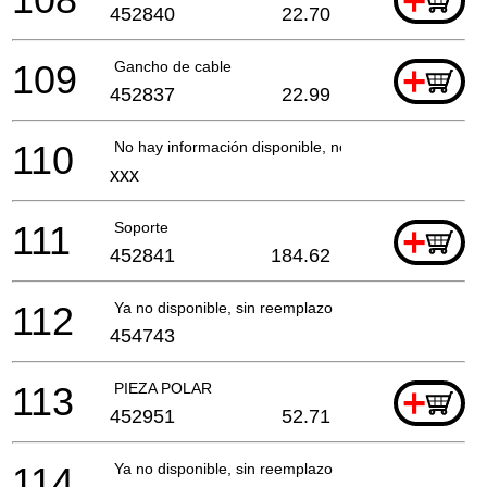
+
452840
22.70
109
Gancho de cable
+
452837
22.99
110
No hay información disponible, no se puede pedir
xxx
111
Soporte
+
452841
184.62
112
Ya no disponible, sin reemplazo
454743
113
PIEZA POLAR
+
452951
52.71
114
Ya no disponible, sin reemplazo