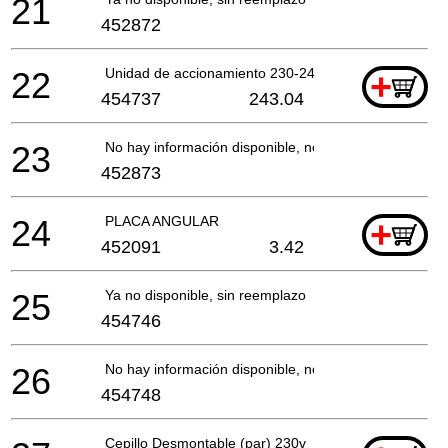
21
452872
22
Unidad de accionamiento 230-240v
+
454737
243.04
23
No hay información disponible, no se puede pedir
452873
24
PLACA ANGULAR
+
452091
3.42
25
Ya no disponible, sin reemplazo
454746
26
No hay información disponible, no se puede pedir
454748
Cepillo Desmontable (par) 230v