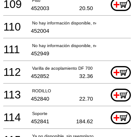
109
Piso
+
452003
20.50
110
No hay información disponible, no se puede pedir
452004
111
No hay información disponible, no se puede pedir
452949
112
Varilla de acoplamiento DF 700
+
452852
32.36
113
RODILLO
+
452840
22.70
114
Soporte
+
452841
184.62
Ya no disponible, sin reemplazo