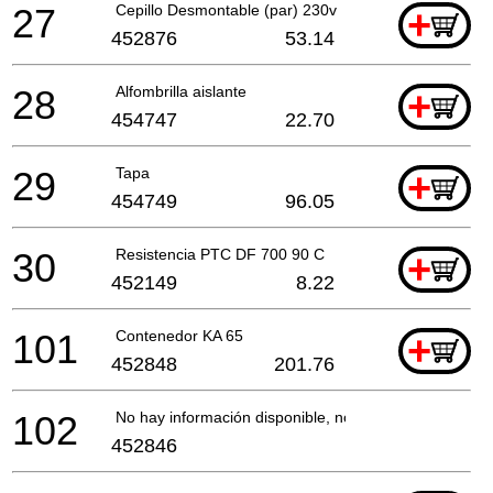
27
Cepillo Desmontable (par) 230v
+
452876
53.14
28
Alfombrilla aislante
+
454747
22.70
29
Tapa
+
454749
96.05
30
Resistencia PTC DF 700 90 C
+
452149
8.22
101
Contenedor KA 65
+
452848
201.76
102
No hay información disponible, no se puede pedir
452846