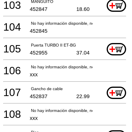
103
MANGUITO
+
452847
18.60
104
No hay información disponible, no se puede pedir
452845
105
Puerta TURBO II ET-BG
+
452955
37.04
106
No hay información disponible, no se puede pedir
xxx
107
Gancho de cable
+
452837
22.99
108
No hay información disponible, no se puede pedir
xxx