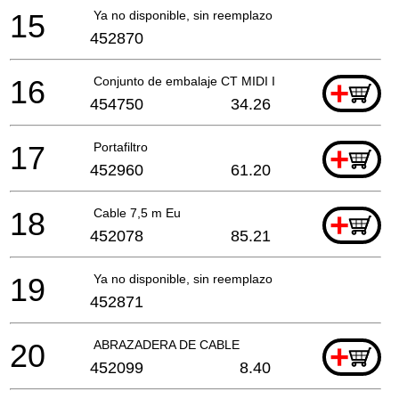
15
Ya no disponible, sin reemplazo
452870
16
Conjunto de embalaje CT MIDI I ET-BG
+
454750
34.26
17
Portafiltro
+
452960
61.20
18
Cable 7,5 m Eu
+
452078
85.21
19
Ya no disponible, sin reemplazo
452871
20
ABRAZADERA DE CABLE
+
452099
8.40