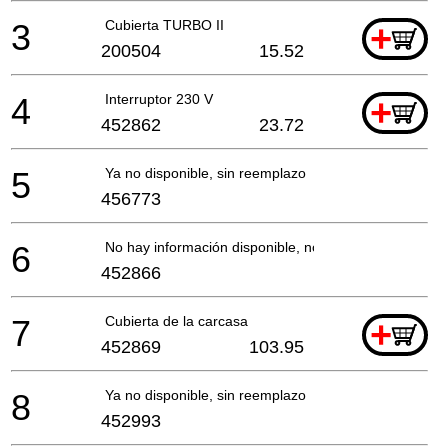
3
Cubierta TURBO II
+
200504
15.52
4
Interruptor 230 V
+
452862
23.72
5
Ya no disponible, sin reemplazo
456773
6
No hay información disponible, no se puede pedir
452866
7
Cubierta de la carcasa
+
452869
103.95
8
Ya no disponible, sin reemplazo
452993