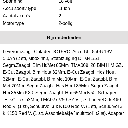
Spanning
18 volt
Accu soort / type
Li-Ion
Aantal accu's
2
Motor type
2-polig
Bijzonderheden
Leveromvang : Oplader DC18RC, Accu BL1850B 18V
5,0Ah (2 st), Mbox nr.3, Stofafzuiging DTM41/51,
Segm.Zaagbl. Bim Ht/Met 85Mm, TMA009 I28 BiM H M GZ,
E-Cut Zaagbl. Bim Hout 32Mm, E-Cut Zaagbl. Hcs Hout
32Mm, E-Cut Zaagbl. Bim Met 10Mm, E-Cut Zaagbl. Bim
Met 20Mm, Segm.Zaagbl. Hcs Hout 85Mm, Segm.Zaagbl.
Hm 85Mm K30, Segm.Zaagbl. Hm 65Mm K50, Schraper
"Flex" Hcs 52Mm, TMA027 V93 SZ VL, Schuurvel 3-k K60
Red V. (1 st), Schuurvel 3-k K100 Red V. (1 st), Schuurvel 3-
k K150 Red V. (1 st), Assortiebakje "multitool" (2 st), Adapter.