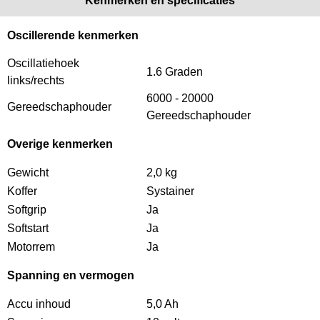
Kenmerken en specificaties
Oscillerende kenmerken
Oscillatiehoek
1.6 Graden
links/rechts
6000 - 20000
Gereedschaphouder
Gereedschaphouder
Overige kenmerken
Gewicht
2,0 kg
Koffer
Systainer
Softgrip
Ja
Softstart
Ja
Motorrem
Ja
Spanning en vermogen
Accu inhoud
5,0 Ah