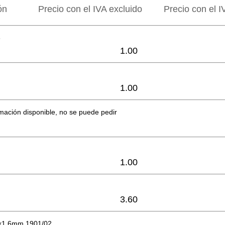
ón
Precio con el IVA excluido
Precio con el I
8
1.00
1.00
mación disponible, no se puede pedir
1.00
3.60
x1.6mm 1901/02