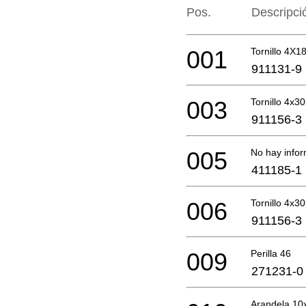
Pos.
Descripci
001
Tornillo 4X1
911131-9
003
Tornillo 4x30
911156-3
005
No hay infor
411185-1
006
Tornillo 4x30
911156-3
009
Perilla 46
271231-0
Arandela 10