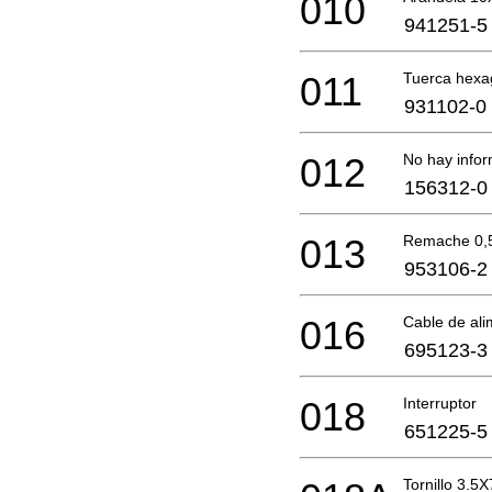
010
941251-5
011
Tuerca hexa
931102-0
012
No hay infor
156312-0
013
Remache 0,
953106-2
016
Cable de ali
695123-3
018
Interruptor
651225-5
Tornillo 3.5X