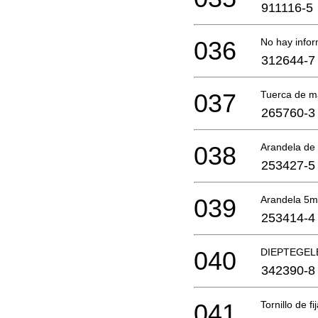
911116-5
036
No hay infor
312644-7
037
Tuerca de m
265760-3
038
Arandela de
253427-5
039
Arandela 5
253414-4
040
DIEPTEGEL
342390-8
041
Tornillo de f