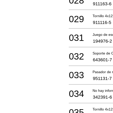
028
911163-6
029
Tornillo 4x12
911116-5
031
Juego de es
194976-2
032
Soporte de 
643601-7
033
Pasador de r
951131-7
034
No hay infor
342391-6
035
Tornillo 4x12