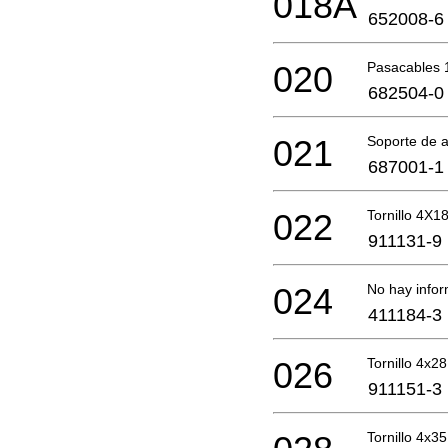
018A
652008-6
020
Pasacables 
682504-0
021
Soporte de 
687001-1
022
Tornillo 4X1
911131-9
024
No hay infor
411184-3
026
Tornillo 4x28
911151-3
Tornillo 4x35