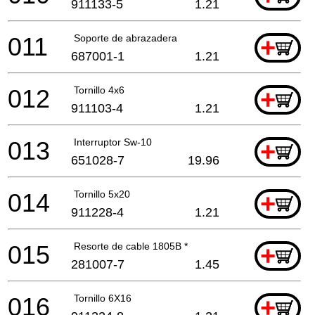
911133-5
1.21
011
Soporte de abrazadera
+
687001-1
1.21
012
Tornillo 4x6
+
911103-4
1.21
013
Interruptor Sw-10
+
651028-7
19.96
014
Tornillo 5x20
+
911228-4
1.21
015
Resorte de cable 1805B *
+
281007-7
1.45
016
Tornillo 6X16
+