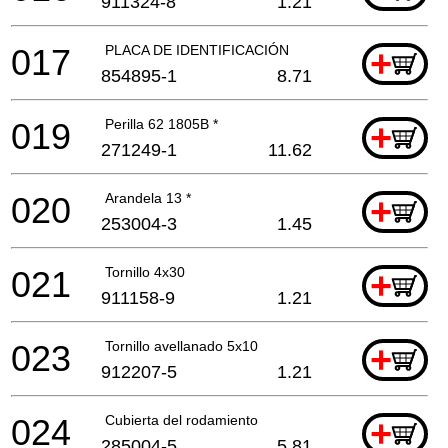
911324-8
1.21
017
PLACA DE IDENTIFICACIÓN
+
854895-1
8.71
019
Perilla 62 1805B *
+
271249-1
11.62
020
Arandela 13 *
+
253004-3
1.45
021
Tornillo 4x30
+
911158-9
1.21
023
Tornillo avellanado 5x10
+
912207-5
1.21
024
Cubierta del rodamiento
+
285004-5
5.81