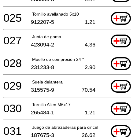
025
Tornillo avellanado 5x10
+
912207-5
1.21
027
Junta de goma
+
423094-2
4.36
028
Muelle de compresión 24 *
+
231233-8
2.90
029
Suela delantera
+
315575-9
70.54
030
Tornillo Allen M6x17
+
265484-1
1.21
031
Juego de abrazaderas para cincel
+
187675-3
26.62