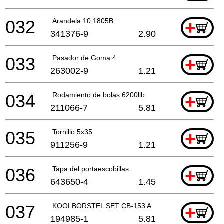
032
Arandela 10 1805B
+
341376-9
2.90
033
Pasador de Goma 4
+
263002-9
1.21
034
Rodamiento de bolas 6200llb
+
211066-7
5.81
035
Tornillo 5x35
+
911256-9
1.21
036
Tapa del portaescobillas
+
643650-4
1.45
037
KOOLBORSTEL SET CB-153 A
+
194985-1
5.81