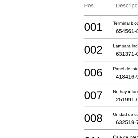
Pos.
Descripc
001
Terminal blo
654561-
002
Lámpara ind
631371-
006
Panel de int
418416-
007
No hay infor
251991-
008
Unidad de c
632519-
Caja de inte