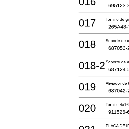
016
695123-
017
Tornillo de g
265A48-
018
Soporte de 
687053-
018-2
Soporte de 
687124-
019
Aliviador de 
687042-
020
Tornillo 4x16
911526-
PLACA DE I