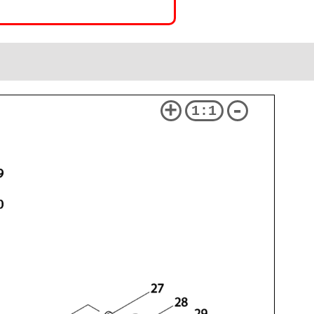
+
-
1:1