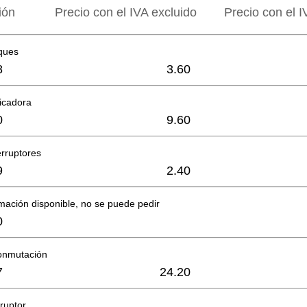
ión
Precio con el IVA excluido
Precio con el I
ques
8
3.60
icadora
0
9.60
erruptores
9
2.40
mación disponible, no se puede pedir
0
onmutación
7
24.20
rruptor