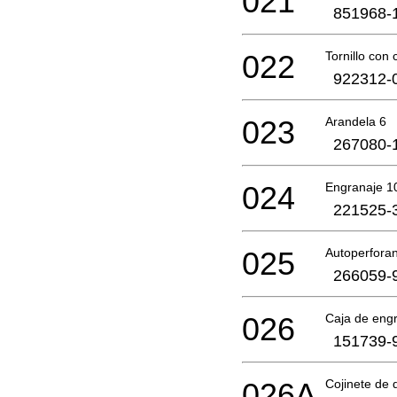
021
851968-
022
Tornillo co
922312-
023
Arandela 6
267080-
024
Engranaje 1
221525-
025
Autoperforan
266059-
026
Caja de eng
151739-
026A
Cojinete de 