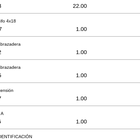
3
22.00
rifo 4x18
7
1.00
abrazadera
2
1.00
abrazadera
5
1.00
tensión
7
1.00
 A
6
1.00
DENTIFICACIÓN