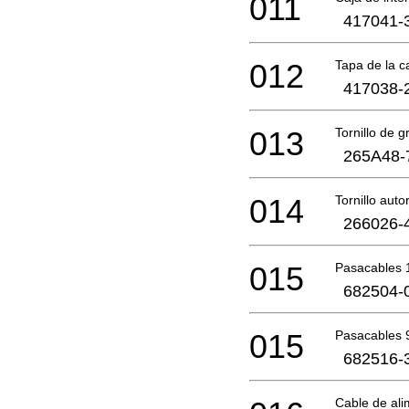
011
417041-
012
Tapa de la c
417038-
013
Tornillo de g
265A48-
014
Tornillo au
266026-
015
Pasacables 
682504-
015
Pasacables 
682516-
Cable de ali