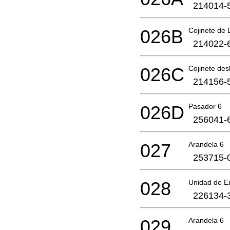
214014-
026B
Cojinete de 
214022-
026C
Cojinete des
214156-
026D
Pasador 6
256041-
027
Arandela 6
253715-
028
Unidad de E
226134-
029
Arandela 6