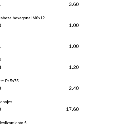
1
3.60
n cabeza hexagonal M6x12
0
1.00
1
1.00
0
3
1.20
te Pt 5x75
9
2.40
ranajes
9
17.60
deslizamiento 6