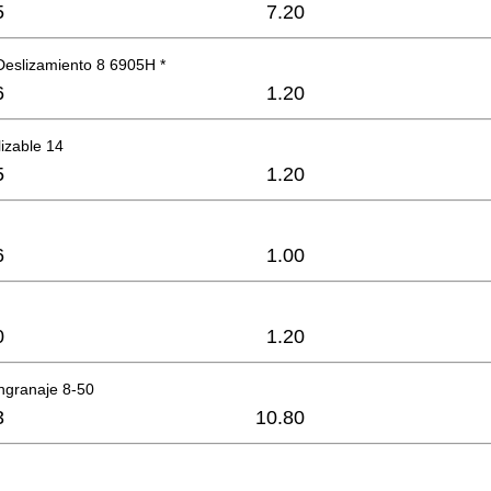
5
7.20
Deslizamiento 8 6905H *
6
1.20
lizable 14
5
1.20
6
1.00
0
1.20
ngranaje 8-50
3
10.80