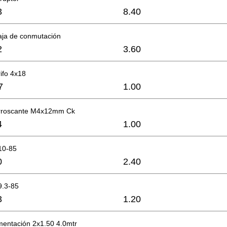
3
8.40
aja de conmutación
2
3.60
rifo 4x18
7
1.00
torroscante M4x12mm Ck
4
1.00
10-85
0
2.40
9.3-85
3
1.20
mentación 2x1.50 4.0mtr