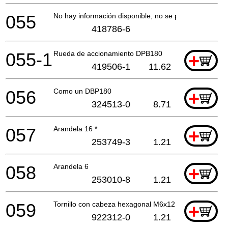
055
No hay información disponible, no se puede pedir
418786-6
055-1
Rueda de accionamiento DPB180
+
419506-1
11.62
056
Como un DBP180
+
324513-0
8.71
057
Arandela 16 *
+
253749-3
1.21
058
Arandela 6
+
253010-8
1.21
059
Tornillo con cabeza hexagonal M6x12
+
922312-0
1.21