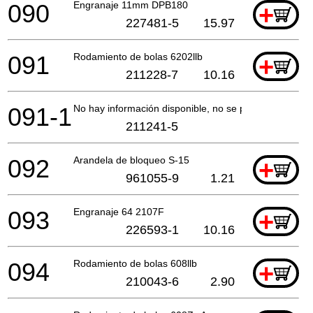
090
Engranaje 11mm DPB180
+
227481-5
15.97
091
Rodamiento de bolas 6202llb
+
211228-7
10.16
091-1
No hay información disponible, no se puede pedir
211241-5
092
Arandela de bloqueo S-15
+
961055-9
1.21
093
Engranaje 64 2107F
+
226593-1
10.16
094
Rodamiento de bolas 608llb
+
210043-6
2.90