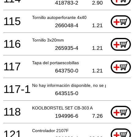
418783-2
2.90
115
Tornillo autoperforante 4x40
+
266048-4
1.21
116
Tornillo 3x20mm
+
265935-4
1.21
117
Tapa del portaescobillas
+
643750-0
1.21
117-1
No hay información disponible, no se puede pedir
643515-0
118
KOOLBORSTEL SET CB-303 A
+
194996-6
7.26
121
Controlador 2107F
+