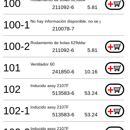
100
+
211092-6
5.81
100-1
No hay información disponible, no se puede pedir
210078-7
100-2
Rodamiento de bolas 629ddw
+
211092-6
5.81
101
Ventilador 60
+
241850-6
10.16
102
Inducido assy 2107F
+
513583-6
53.24
102-1
Inducido assy 2107F
+
513583-6
53.24
Inducido assy 2107F