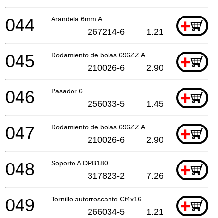
044
Arandela 6mm A
+
267214-6
1.21
045
Rodamiento de bolas 696ZZ A
+
210026-6
2.90
046
Pasador 6
+
256033-5
1.45
047
Rodamiento de bolas 696ZZ A
+
210026-6
2.90
048
Soporte A DPB180
+
317823-2
7.26
049
Tornillo autorroscante Ct4x16
+
266034-5
1.21