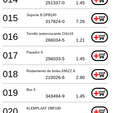
251337-0
1.45
015
Soporte B DPB180
+
317824-0
7.26
016
Tornillo autorroscante Ct4x16
+
266034-5
1.21
017
Pasador 6
+
256033-5
1.45
018
Rodamiento de bolas 696ZZ A
+
210026-6
2.90
019
Bus 5
+
343494-9
1.45
020
KLEMPLAAT DBP180
+