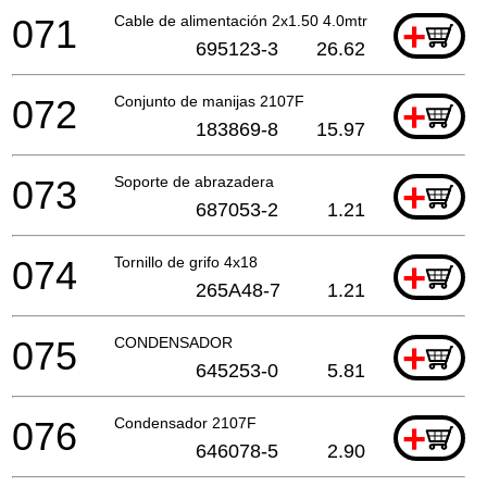
071
Cable de alimentación 2x1.50 4.0mtr
+
695123-3
26.62
072
Conjunto de manijas 2107F
+
183869-8
15.97
073
Soporte de abrazadera
+
687053-2
1.21
074
Tornillo de grifo 4x18
+
265A48-7
1.21
075
CONDENSADOR
+
645253-0
5.81
076
Condensador 2107F
+
646078-5
2.90