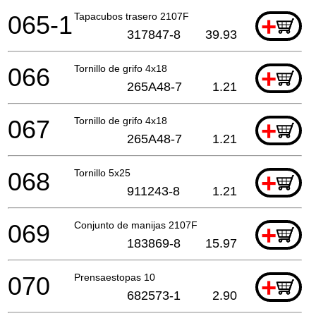
065-1
Tapacubos trasero 2107F
+
317847-8
39.93
066
Tornillo de grifo 4x18
+
265A48-7
1.21
067
Tornillo de grifo 4x18
+
265A48-7
1.21
068
Tornillo 5x25
+
911243-8
1.21
069
Conjunto de manijas 2107F
+
183869-8
15.97
070
Prensaestopas 10
+
682573-1
2.90