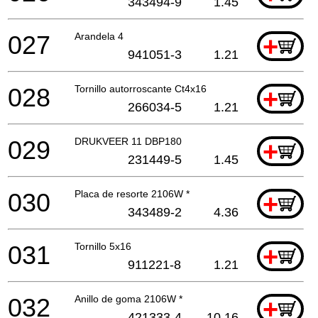
343494-9
1.45
027
Arandela 4
+
941051-3
1.21
028
Tornillo autorroscante Ct4x16
+
266034-5
1.21
029
DRUKVEER 11 DBP180
+
231449-5
1.45
030
Placa de resorte 2106W *
+
343489-2
4.36
031
Tornillo 5x16
+
911221-8
1.21
032
Anillo de goma 2106W *
+
421333-4
10.16