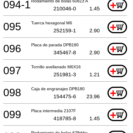
094-1
Rodamiento de bolas 608Zz A
+
210046-0
1.45
095
Tuerca hexagonal M6
+
252159-1
2.90
096
Placa de parada DPB180
+
345467-8
2.90
097
Tornillo avellanado M6X16
+
251981-3
1.21
098
Caja de engranajes DPB180
+
154475-6
23.96
099
Placa intermedia 2107F
+
418785-8
1.45
Rodamiento de bolas 629ddw