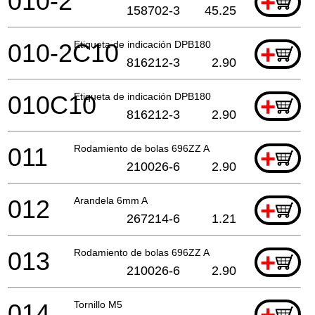
010-2
+
158702-3
45.25
010-2C10
Etiqueta de indicación DPB180
+
816212-3
2.90
010C10
Etiqueta de indicación DPB180
+
816212-3
2.90
011
Rodamiento de bolas 696ZZ A
+
210026-6
2.90
012
Arandela 6mm A
+
267214-6
1.21
013
Rodamiento de bolas 696ZZ A
+
210026-6
2.90
014
Tornillo M5
+