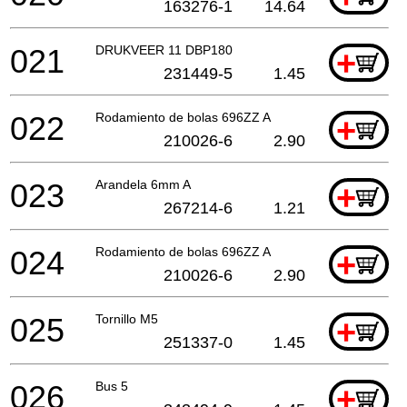
163276-1
14.64
021
DRUKVEER 11 DBP180
+
231449-5
1.45
022
Rodamiento de bolas 696ZZ A
+
210026-6
2.90
023
Arandela 6mm A
+
267214-6
1.21
024
Rodamiento de bolas 696ZZ A
+
210026-6
2.90
025
Tornillo M5
+
251337-0
1.45
026
Bus 5
+