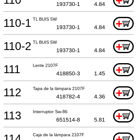
+
193730-1
4.84
110-1
TL BUIS 5W
+
193730-1
4.84
110-2
TL BUIS 5W
+
193730-1
4.84
111
Lente 2107F
+
418850-3
1.45
112
Tapa de la lámpara 2107F
+
418782-4
4.36
113
Interruptor Sw-86
+
651514-8
5.81
114
Caja de la lámpara 2107F
+