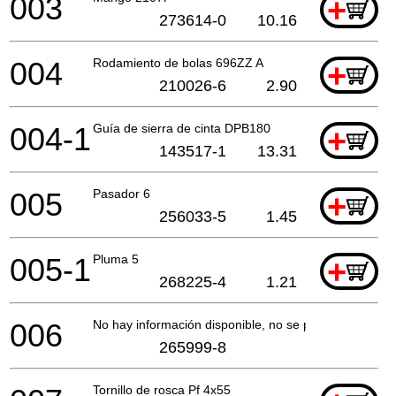
003
+
273614-0
10.16
004
Rodamiento de bolas 696ZZ A
+
210026-6
2.90
004-1
Guía de sierra de cinta DPB180
+
143517-1
13.31
005
Pasador 6
+
256033-5
1.45
005-1
Pluma 5
+
268225-4
1.21
006
No hay información disponible, no se puede pedir
265999-8
Tornillo de rosca Pf 4x55