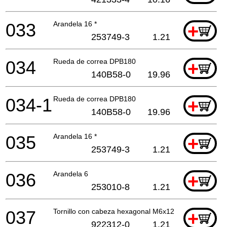
033
Arandela 16 *
+
253749-3
1.21
034
Rueda de correa DPB180
+
140B58-0
19.96
034-1
Rueda de correa DPB180
+
140B58-0
19.96
035
Arandela 16 *
+
253749-3
1.21
036
Arandela 6
+
253010-8
1.21
037
Tornillo con cabeza hexagonal M6x12
+
922312-0
1.21