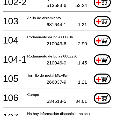
102-2
+
513583-6
53.24
103
Anillo de aislamiento
+
681644-1
1.21
104
Rodamiento de bolas 608llb
+
210043-6
2.90
104-1
Rodamiento de bolas 608Zz A
+
210046-0
1.45
105
Tornillo de metal M5x45mm
+
266037-9
1.21
106
Campo
+
634518-5
34.61
No hay información disponible, no se puede pedir