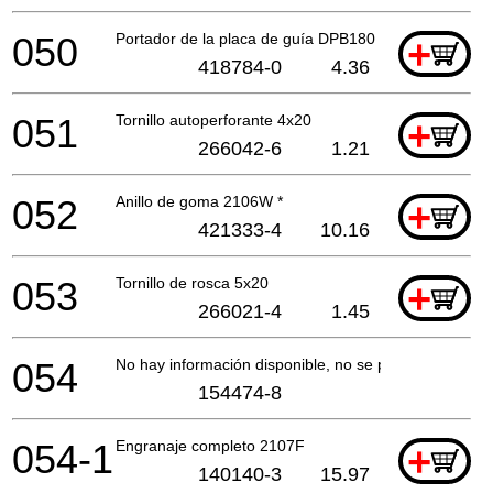
050
Portador de la placa de guía DPB180
+
418784-0
4.36
051
Tornillo autoperforante 4x20
+
266042-6
1.21
052
Anillo de goma 2106W *
+
421333-4
10.16
053
Tornillo de rosca 5x20
+
266021-4
1.45
054
No hay información disponible, no se puede pedir
154474-8
054-1
Engranaje completo 2107F
+
140140-3
15.97