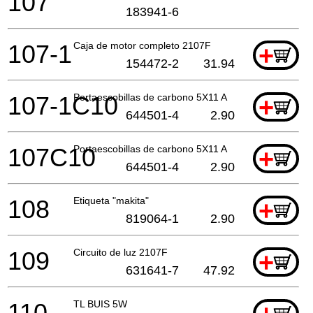
107
183941-6
107-1
Caja de motor completo 2107F
+
154472-2
31.94
107-1C10
Portaescobillas de carbono 5X11 A
+
644501-4
2.90
107C10
Portaescobillas de carbono 5X11 A
+
644501-4
2.90
108
Etiqueta "makita"
+
819064-1
2.90
109
Circuito de luz 2107F
+
631641-7
47.92
110
TL BUIS 5W