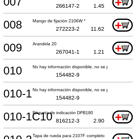
007
+
266147-2
1.45
008
Mango de fijación 2106W *
+
272223-2
11.62
009
Arandela 20
+
267041-1
1.21
010
No hay información disponible, no se puede pedir
154482-9
010-1
No hay información disponible, no se puede pedir
154482-9
010-1C10
Etiqueta de indicación DPB180
+
816212-3
2.90
Tapa de rueda para 2107F completo