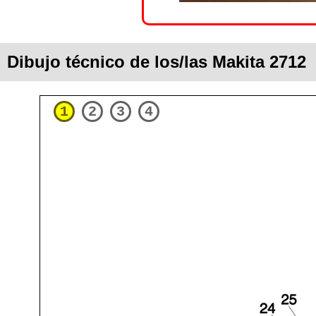
Dibujo técnico de los/las Makita 2712
1
2
3
4