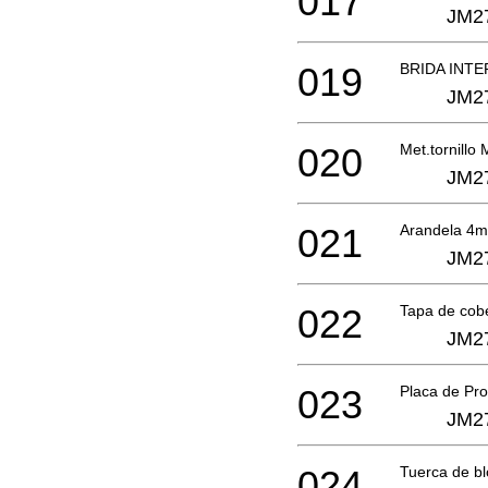
017
JM2
019
BRIDA INTE
JM2
020
Met.tornillo
JM2
021
Arandela 4
JM2
022
Tapa de cob
JM2
023
Placa de Pro
JM2
024
Tuerca de b