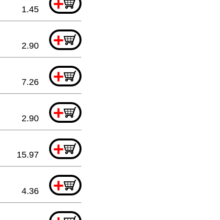
+
1.45
+
2.90
+
7.26
+
2.90
+
15.97
+
4.36