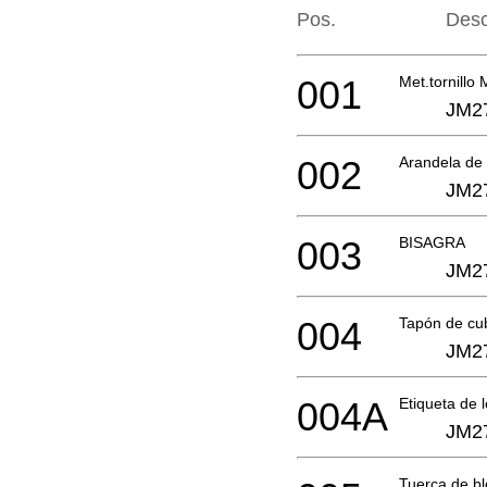
Pos.
Desc
001
Met.tornillo
JM2
002
Arandela de
JM2
003
BISAGRA
JM2
004
Tapón de cub
JM2
004A
Etiqueta de 
JM2
Tuerca de b