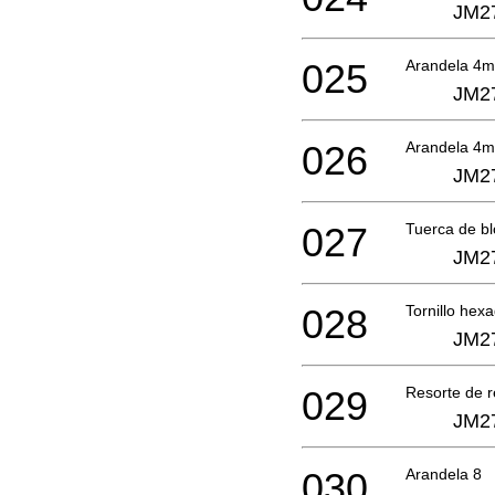
JM2
025
Arandela 4
JM2
026
Arandela 4
JM2
027
Tuerca de b
JM2
028
Tornillo hex
JM2
029
Resorte de r
JM2
030
Arandela 8