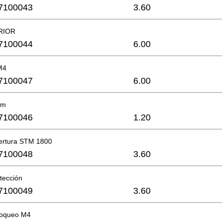
7100043
3.60
RIOR
7100044
6.00
 M4
7100047
6.00
mm
7100046
1.20
ertura STM 1800
7100048
3.60
tección
7100049
3.60
loqueo M4