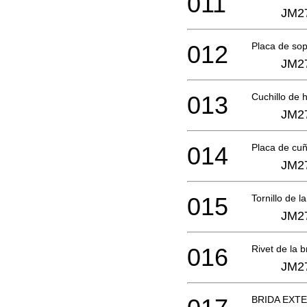
011
JM2
012
Placa de sop
JM2
013
Cuchillo de
JM2
014
Placa de cuñ
JM2
015
Tornillo de l
JM2
016
Rivet de la b
JM2
BRIDA EXT