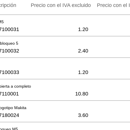
ripción
Precio con el IVA excluido
Precio con el 
 M5
7100031
1.20
 bloqueo 5
7100032
2.40
7100033
1.20
ierta a completo
7110001
10.80
logotipo Makita
7180024
3.60
loqueo M5