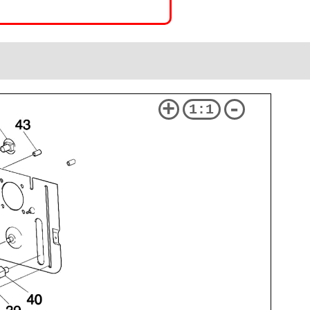
+
-
1:1