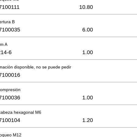
7100111
10.80
ertura B
7100035
6.00
mm A
14-6
1.00
mación disponible, no se puede pedir
7100016
compresión
7100036
1.00
 cabeza hexagonal M6
7100104
1.20
loqueo M12