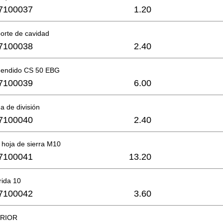
7100037
1.20
orte de cavidad
7100038
2.40
 hendido CS 50 EBG
7100039
6.00
a de división
7100040
2.40
a hoja de sierra M10
7100041
13.20
rida 10
7100042
3.60
ERIOR