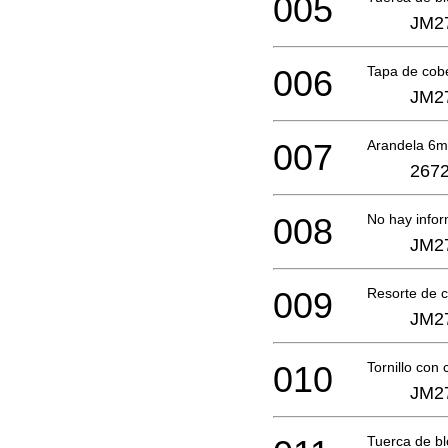
005
JM2
006
Tapa de cob
JM2
007
Arandela 6
2672
008
No hay infor
JM2
009
Resorte de 
JM2
010
Tornillo con
JM2
Tuerca de b