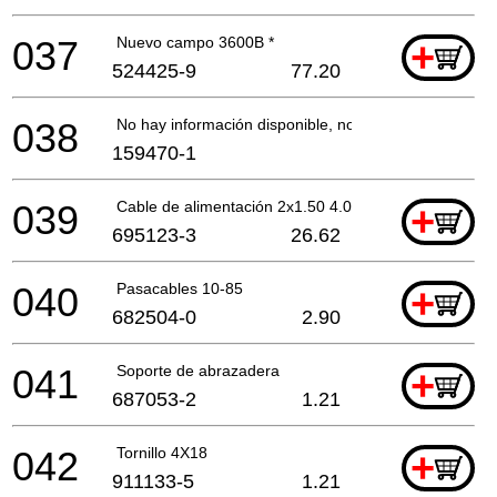
037
Nuevo campo 3600B *
+
524425-9
77.20
038
No hay información disponible, no se puede pedir
159470-1
039
Cable de alimentación 2x1.50 4.0mtr
+
695123-3
26.62
040
Pasacables 10-85
+
682504-0
2.90
041
Soporte de abrazadera
+
687053-2
1.21
042
Tornillo 4X18
+
911133-5
1.21