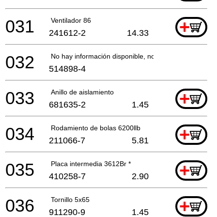
031
Ventilador 86
+
241612-2
14.33
032
No hay información disponible, no se puede pedir
514898-4
033
Anillo de aislamiento
+
681635-2
1.45
034
Rodamiento de bolas 6200llb
+
211066-7
5.81
035
Placa intermedia 3612Br *
+
410258-7
2.90
036
Tornillo 5x65
+
911290-9
1.45