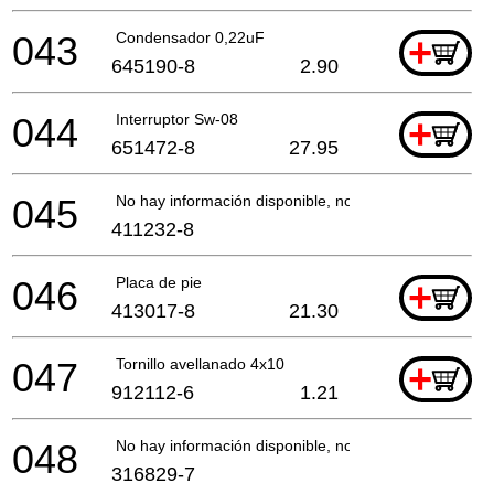
043
Condensador 0,22uF
+
645190-8
2.90
044
Interruptor Sw-08
+
651472-8
27.95
045
No hay información disponible, no se puede pedir
411232-8
046
Placa de pie
+
413017-8
21.30
047
Tornillo avellanado 4x10
+
912112-6
1.21
048
No hay información disponible, no se puede pedir
316829-7