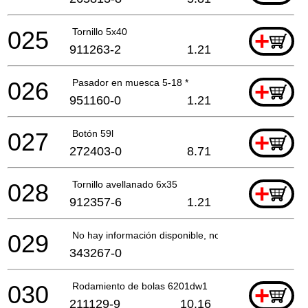
025
Tornillo 5x40
+
911263-2
1.21
026
Pasador en muesca 5-18 *
+
951160-0
1.21
027
Botón 59l
+
272403-0
8.71
028
Tornillo avellanado 6x35
+
912357-6
1.21
029
No hay información disponible, no se puede pedir
343267-0
030
Rodamiento de bolas 6201dw1
+
211129-9
10.16