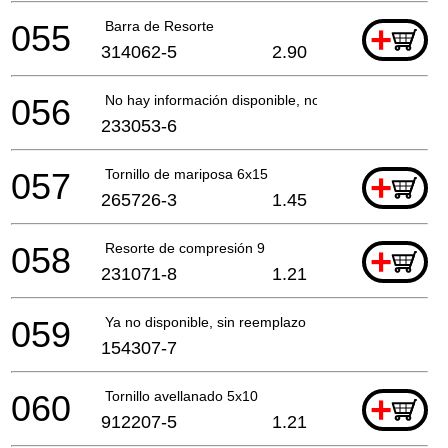
055
Barra de Resorte
+
314062-5
2.90
056
No hay información disponible, no se puede pedir
233053-6
057
Tornillo de mariposa 6x15
+
265726-3
1.45
058
Resorte de compresión 9
+
231071-8
1.21
059
Ya no disponible, sin reemplazo
154307-7
060
Tornillo avellanado 5x10
+
912207-5
1.21