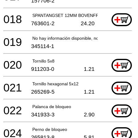
157706-2
018
SPANTANGSET 12MM BOVENFREES
+
763601-2
24.20
019
No hay información disponible, no se puede pedir
345114-1
020
Tornillo 5x8
+
911203-0
1.21
021
Tornillo hexagonal 5x12
+
265269-5
1.21
022
Palanca de bloqueo
+
341933-3
2.90
024
Perno de bloqueo
+
265813-8
5.81