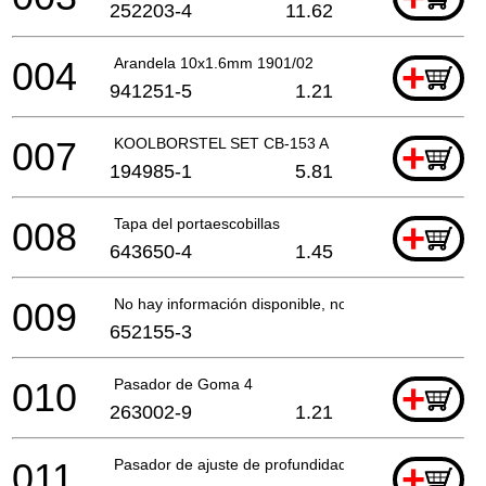
252203-4
11.62
004
Arandela 10x1.6mm 1901/02
+
941251-5
1.21
007
KOOLBORSTEL SET CB-153 A
+
194985-1
5.81
008
Tapa del portaescobillas
+
643650-4
1.45
009
No hay información disponible, no se puede pedir
652155-3
010
Pasador de Goma 4
+
263002-9
1.21
011
Pasador de ajuste de profundidad
+