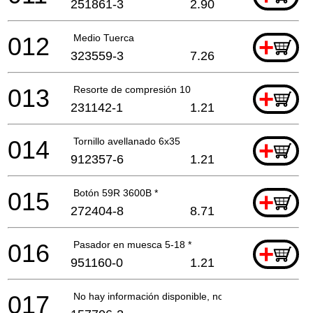
251861-3
2.90
012
Medio Tuerca
+
323559-3
7.26
013
Resorte de compresión 10
+
231142-1
1.21
014
Tornillo avellanado 6x35
+
912357-6
1.21
015
Botón 59R 3600B *
+
272404-8
8.71
016
Pasador en muesca 5-18 *
+
951160-0
1.21
017
No hay información disponible, no se puede pedir