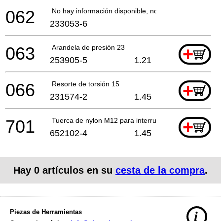
062
No hay información disponible, no se puede pedir
233053-6
063
Arandela de presión 23
+
253905-5
1.21
066
Resorte de torsión 15
+
231574-2
1.45
701
Tuerca de nylon M12 para interruptor
+
652102-4
1.45
Hay
0
artículos en su
cesta de la compra
.
Piezas de Herramientas
i