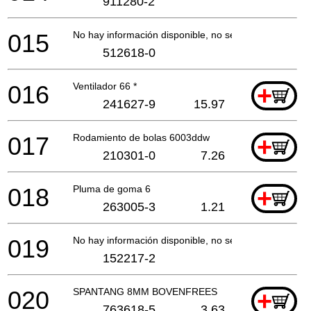
911280-2
015
No hay información disponible, no se puede pedir
512618-0
016
Ventilador 66 *
+
241627-9
15.97
017
Rodamiento de bolas 6003ddw
+
210301-0
7.26
018
Pluma de goma 6
+
263005-3
1.21
019
No hay información disponible, no se puede pedir
152217-2
020
SPANTANG 8MM BOVENFREES
+
763618-5
3.63