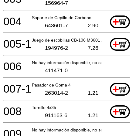
156964-7
004
Soporte de Cepillo de Carbono
+
643601-7
2.90
005-1
Juego de escobillas CB-106 M3601 A
+
194976-2
7.26
006
No hay información disponible, no se puede pedir
411471-0
007-1
Pasador de Goma 4
+
263014-2
1.21
008
Tornillo 4x35
+
911163-6
1.21
009
No hay información disponible, no se puede pedir