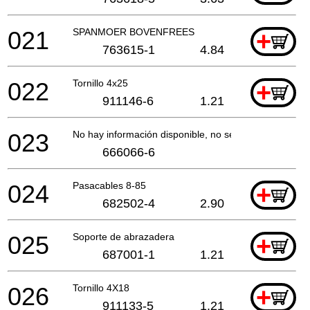
021
SPANMOER BOVENFREES
+
763615-1
4.84
022
Tornillo 4x25
+
911146-6
1.21
023
No hay información disponible, no se puede pedir
666066-6
024
Pasacables 8-85
+
682502-4
2.90
025
Soporte de abrazadera
+
687001-1
1.21
026
Tornillo 4X18
+
911133-5
1.21