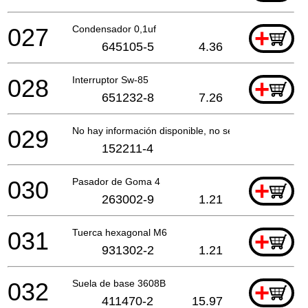
027
Condensador 0,1uf
+
645105-5
4.36
028
Interruptor Sw-85
+
651232-8
7.26
029
No hay información disponible, no se puede pedir
152211-4
030
Pasador de Goma 4
+
263002-9
1.21
031
Tuerca hexagonal M6
+
931302-2
1.21
032
Suela de base 3608B
+
411470-2
15.97