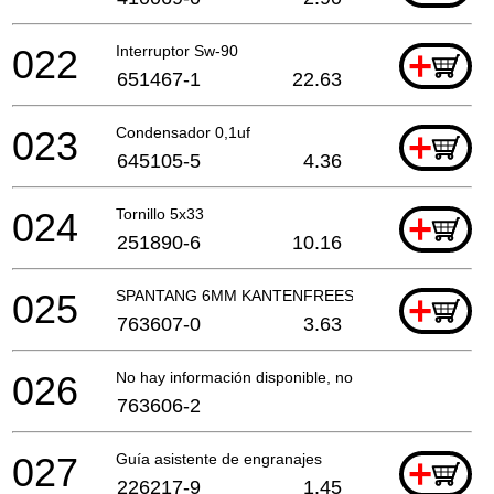
022
Interruptor Sw-90
+
651467-1
22.63
023
Condensador 0,1uf
+
645105-5
4.36
024
Tornillo 5x33
+
251890-6
10.16
025
SPANTANG 6MM KANTENFREES
+
763607-0
3.63
026
No hay información disponible, no se puede pedir
763606-2
027
Guía asistente de engranajes
+
226217-9
1.45