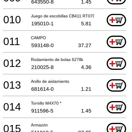
643550-8
1.45
010
Juego de escobillas CB411 RT0702C
+
195010-1
5.81
011
CAMPO
+
593148-0
37.27
012
Rodamiento de bolas 627llb
+
210025-8
4.36
013
Anillo de aislamiento
+
681614-0
1.21
014
Tornillo M4X70 *
+
911596-5
1.45
015
Armazón
+