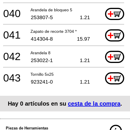
040
Arandela de bloqueo 5
+
253807-5
1.21
041
Zapato de recorte 3704 *
+
414304-8
15.97
042
Arandela 8
+
253022-1
1.21
043
Tornillo 5x25
+
923241-0
1.21
Hay
0
artículos en su
cesta de la compra
.
Piezas de Herramientas