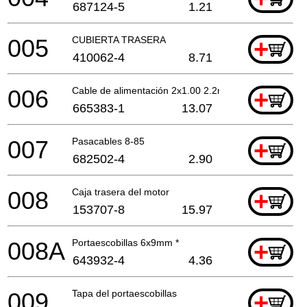
687124-5
1.21
005
CUBIERTA TRASERA
+
410062-4
8.71
006
Cable de alimentación 2x1.00 2.2mtr
+
665383-1
13.07
007
Pasacables 8-85
+
682502-4
2.90
008
Caja trasera del motor
+
153707-8
15.97
008A
Portaescobillas 6x9mm *
+
643932-4
4.36
009
Tapa del portaescobillas
+