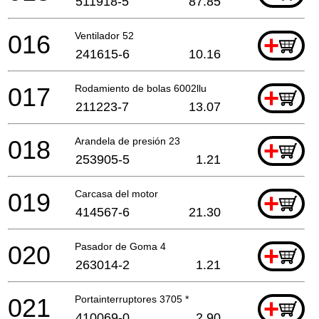
511918-5
87.85
016
Ventilador 52
+
241615-6
10.16
017
Rodamiento de bolas 6002llu
+
211223-7
13.07
018
Arandela de presión 23
+
253905-5
1.21
019
Carcasa del motor
+
414567-6
21.30
020
Pasador de Goma 4
+
263014-2
1.21
021
Portainterruptores 3705 *
+
410069-0
2.90