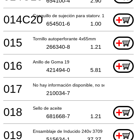
654100-4
2.90
014C20
Casquillo de sujeción para statorv. 1,25mm
+
654501-6
1.00
015
Tornillo autoperforante 4x65mm
+
266340-8
1.21
016
Anillo de Goma 19
+
421494-0
5.81
017
No hay información disponible, no se puede pedir
210034-7
018
Sello de aceite
+
681668-7
1.21
019
Ensamblaje de Inducido 240v 3709
+
515634-1
37.27