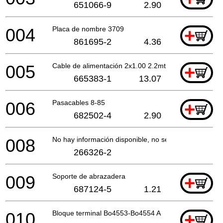
651066-9
2.90
004
Placa de nombre 3709
+
861695-2
4.36
005
Cable de alimentación 2x1.00 2.2mtr
+
665383-1
13.07
006
Pasacables 8-85
+
682502-4
2.90
008
No hay información disponible, no se puede pedir
266326-2
009
Soporte de abrazadera
+
687124-5
1.21
010
Bloque terminal Bo4553-Bo4554 A
+