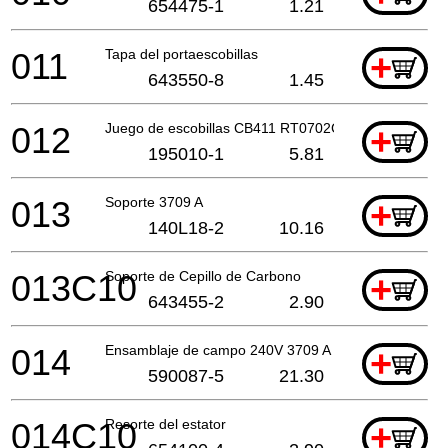
654475-1
1.21
011
Tapa del portaescobillas
+
643550-8
1.45
012
Juego de escobillas CB411 RT0702C
+
195010-1
5.81
013
Soporte 3709 A
+
140L18-2
10.16
013C10
Soporte de Cepillo de Carbono
+
643455-2
2.90
014
Ensamblaje de campo 240V 3709 A
+
590087-5
21.30
014C10
Resorte del estator
+