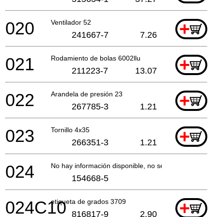
020
Ventilador 52
+
241667-7
7.26
021
Rodamiento de bolas 6002llu
+
211223-7
13.07
022
Arandela de presión 23
+
267785-3
1.21
023
Tornillo 4x35
+
266351-3
1.21
024
No hay información disponible, no se puede pedir
154668-5
024C10
etiqueta de grados 3709
+
816817-9
2.90