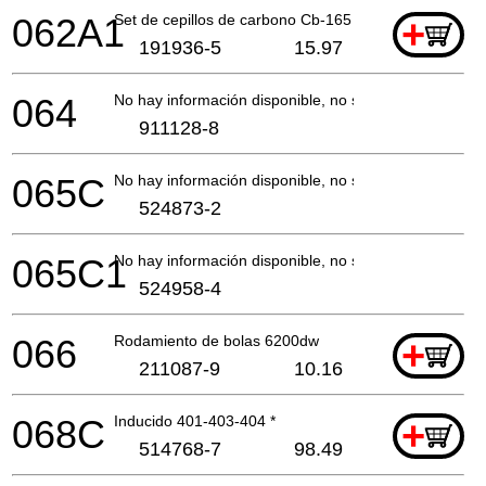
062A1
Set de cepillos de carbono Cb-165
+
191936-5
15.97
064
No hay información disponible, no se puede pedir
911128-8
065C
No hay información disponible, no se puede pedir
524873-2
065C1
No hay información disponible, no se puede pedir
524958-4
066
Rodamiento de bolas 6200dw
+
211087-9
10.16
068C
Inducido 401-403-404 *
+
514768-7
98.49