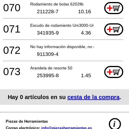
070
Rodamiento de bolas 6202llb
+
211228-7
10.16
071
Escudo de rodamiento Um3000-Um3010 *
+
341935-9
4.36
072
No hay información disponible, no se puede pedir
911309-4
073
Arandela de resorte 50
+
253995-8
1.45
Hay
0
artículos en su
cesta de la compra
.
Piezas de Herramientas
i
Correo electrónico:
info@piezasherramientas.es