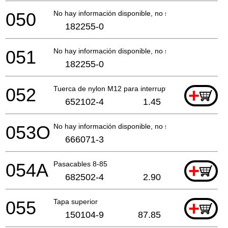
050
No hay información disponible, no se puede pedir
182255-0
051
No hay información disponible, no se puede pedir
182255-0
052
Tuerca de nylon M12 para interruptor
+
652102-4
1.45
053O
No hay información disponible, no se puede pedir
666071-3
054A
Pasacables 8-85
+
682502-4
2.90
055
Tapa superior
+
150104-9
87.85