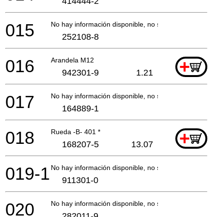
414444-2
015
No hay información disponible, no se puede pedir
252108-8
016
Arandela M12
+
942301-9
1.21
017
No hay información disponible, no se puede pedir
164889-1
018
Rueda -B- 401 *
+
168207-5
13.07
019-1
No hay información disponible, no se puede pedir
911301-0
020
No hay información disponible, no se puede pedir
282011-9