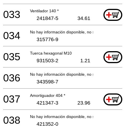
033
Ventilador 140 *
+
241847-5
34.61
034
No hay información disponible, no se puede pedir
315776-9
035
Tuerca hexagonal M10
+
931503-2
1.21
036
No hay información disponible, no se puede pedir
343598-7
037
Amortiguador 404 *
+
421347-3
23.96
038
No hay información disponible, no se puede pedir
421352-0