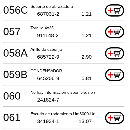
056C
Soporte de abrazadera
+
687031-2
1.21
057
Tornillo 4x25
+
911148-2
1.21
058A
Anillo de esponja
+
685722-9
2.90
059B
CONDENSADOR
+
645206-9
5.81
060
No hay información disponible, no se puede pedir
241824-7
061
Escudo de rodamiento Um3000-Um3010 *
+
341934-1
13.07