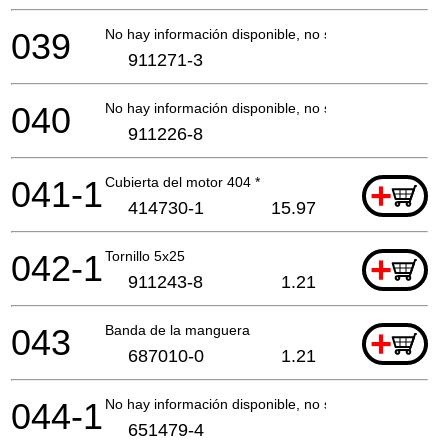
039
No hay información disponible, no se puede pedir
911271-3
040
No hay información disponible, no se puede pedir
911226-8
041-1
Cubierta del motor 404 *
+
414730-1
15.97
042-1
Tornillo 5x25
+
911243-8
1.21
043
Banda de la manguera
+
687010-0
1.21
044-1
No hay información disponible, no se puede pedir
651479-4