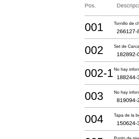
Pos.
Descripc
001
Tornillo de 
266127-
002
Set de Carc
182892-
002-1
No hay infor
188244-
003
No hay infor
819094-
004
Tapa de la b
150624-
Punto de piv