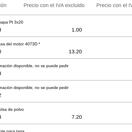
ión
Precio con el IVA excluido
Precio con el I
chapa Pt 3x20
8
1.00
asa del motor 4073D *
0
13.20
mación disponible, no se puede pedir
3
mación disponible, no se puede pedir
2
olsa de polvo
3
7.20
ote para tapa