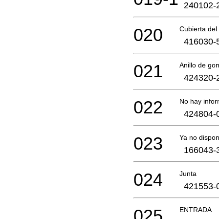
240102-
020
Cubierta del 
416030-
021
Anillo de go
424320-
022
No hay infor
424804-
023
Ya no dispon
166043-
024
Junta
421553-
025
ENTRADA