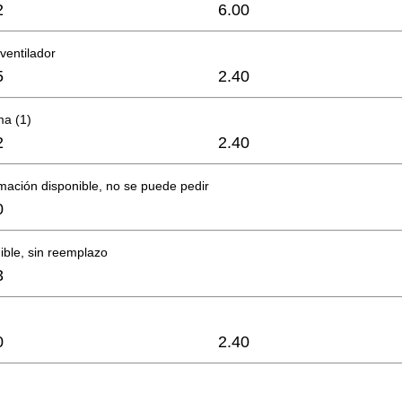
2
6.00
ventilador
5
2.40
ma (1)
2
2.40
mación disponible, no se puede pedir
0
ible, sin reemplazo
3
0
2.40