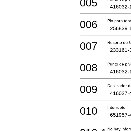
005
416032-
006
Pin para tap
256839-
007
Resorte de 
233161-
008
Punto de piv
416032-
009
Deslizador d
416027-
010
Interruptor
651957-
No hay infor