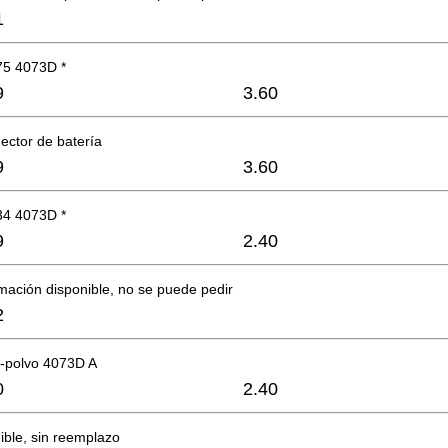
1
75 4073D *
9
3.60
ector de batería
9
3.60
34 4073D *
9
2.40
mación disponible, no se puede pedir
2
i-polvo 4073D A
0
2.40
ible, sin reemplazo