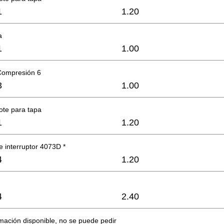
1
1.20
a
1
1.00
Compresión 6
3
1.00
ote para tapa
1
1.20
e interruptor 4073D *
4
1.20
4
2.40
mación disponible, no se puede pedir