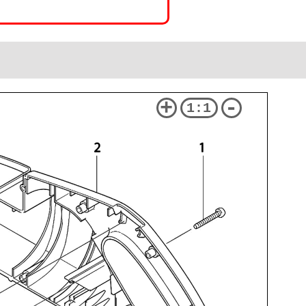
+
-
1:1