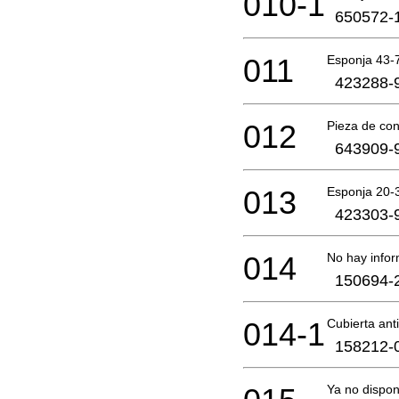
010-1
650572-
011
Esponja 43-
423288-
012
Pieza de con
643909-
013
Esponja 20-
423303-
014
No hay infor
150694-
014-1
Cubierta ant
158212-
Ya no dispon