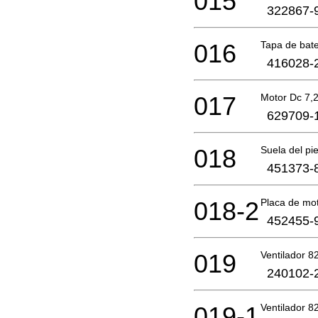
015
322867-
016
Tapa de bat
416028-
017
Motor Dc 7,2
629709-
018
Suela del pi
451373-
018-2
Placa de mo
452455-
019
Ventilador 8
240102-
019-1
Ventilador 8