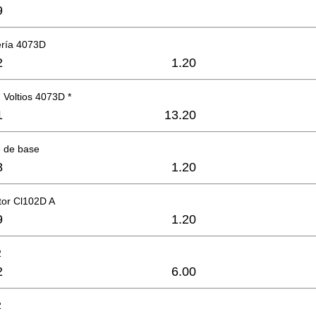
9
ería 4073D
2
1.20
 Voltios 4073D *
1
13.20
e de base
8
1.20
tor Cl102D A
9
1.20
2
2
6.00
2