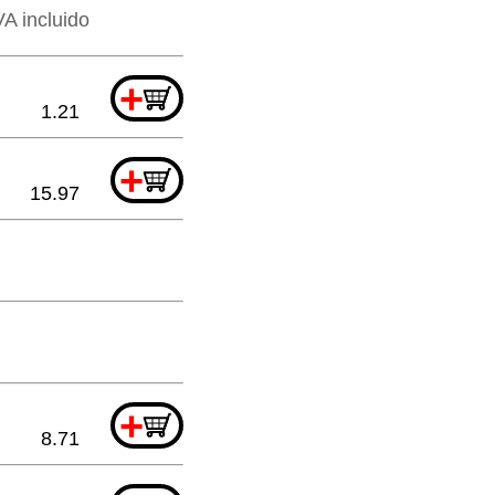
VA incluido
+
1.21
+
15.97
+
8.71