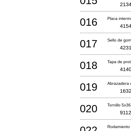
015
2134
016
Placa inter
4154
017
Sello de go
4231
018
Tapa de pro
4140
019
Abrazadera 
1632
020
Tornillo 5x36
9112
022
Rodamiento 