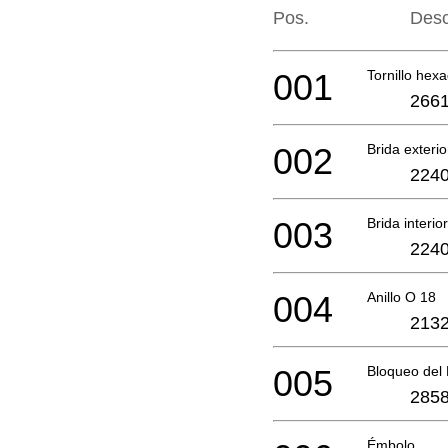
Pos.
Desc
001
Tornillo hex
2661
002
Brida exterio
2240
003
Brida interio
2240
004
Anillo O 18
2132
005
Bloqueo del
2858
Émbolo