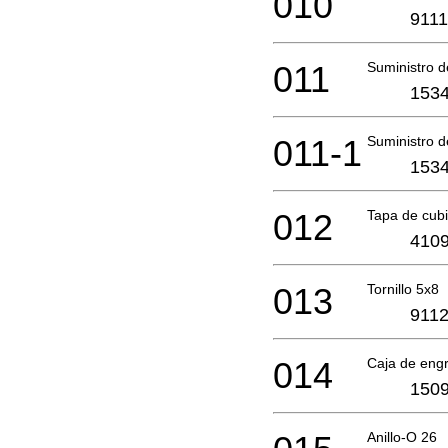
010
9111
011
Suministro 
1534
011-1
Suministro 
1534
012
Tapa de cub
4109
013
Tornillo 5x8
9112
014
Caja de eng
1509
Anillo-O 26