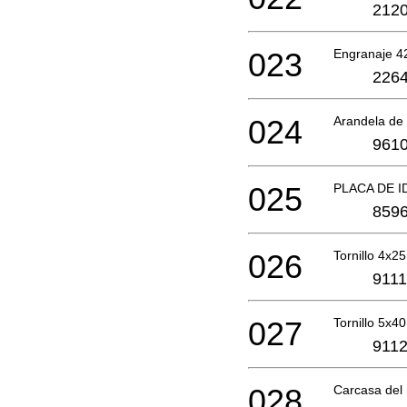
2120
023
Engranaje 4
2264
024
Arandela de
9610
025
PLACA DE I
8596
026
Tornillo 4x25
9111
027
Tornillo 5x40
9112
028
Carcasa del