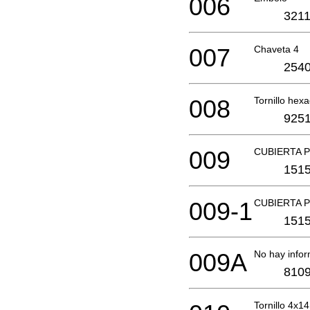
006
3211
007
Chaveta 4
2540
008
Tornillo hex
9251
009
CUBIERTA 
1515
009-1
CUBIERTA 
1515
009A
No hay infor
8109
Tornillo 4x14