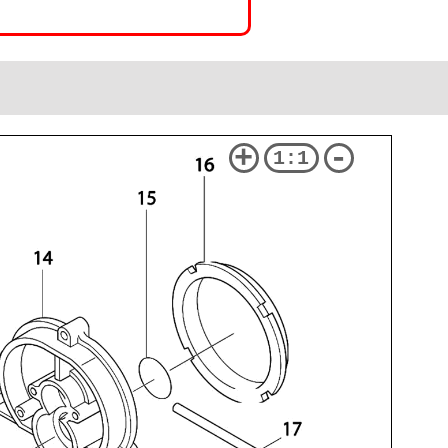
+
-
1:1