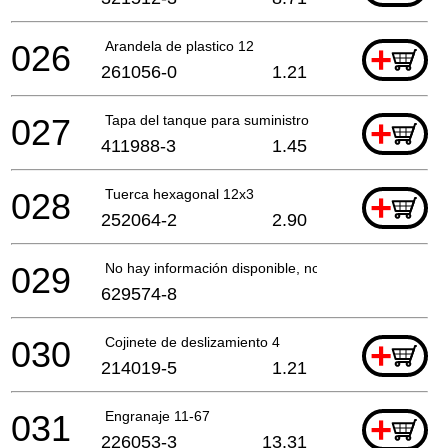
026
Arandela de plastico 12
+
261056-0
1.21
027
Tapa del tanque para suministro
+
411988-3
1.45
028
Tuerca hexagonal 12x3
+
252064-2
2.90
029
No hay información disponible, no se puede pedir
629574-8
030
Cojinete de deslizamiento 4
+
214019-5
1.21
031
Engranaje 11-67
+
226053-3
13.31