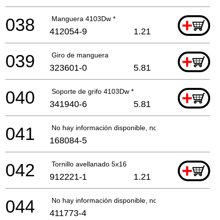
038
Manguera 4103Dw *
+
412054-9
1.21
039
Giro de manguera
+
323601-0
5.81
040
Soporte de grifo 4103Dw *
+
341940-6
5.81
041
No hay información disponible, no se puede pedir
168084-5
042
Tornillo avellanado 5x16
+
912221-1
1.21
044
No hay información disponible, no se puede pedir
411773-4