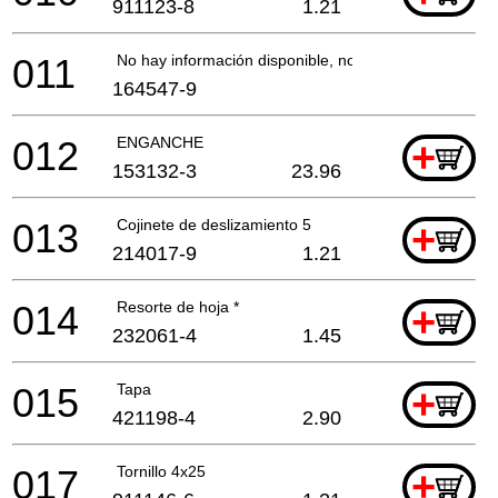
911123-8
1.21
011
No hay información disponible, no se puede pedir
164547-9
012
ENGANCHE
+
153132-3
23.96
013
Cojinete de deslizamiento 5
+
214017-9
1.21
014
Resorte de hoja *
+
232061-4
1.45
015
Tapa
+
421198-4
2.90
017
Tornillo 4x25
+