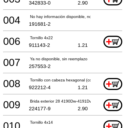
342833-0
2.90
004
No hay información disponible, no se puede pedir
191681-2
006
Tornillo 4x22
+
911143-2
1.21
007
Ya no disponible, sin reemplazo
257553-2
008
Tornillo con cabeza hexagonal (con brida) M5x12
+
922212-4
1.21
009
Brida exterior 28 4190Dw-4191Dwa
+
224177-9
2.90
010
Tornillo 4x14
+