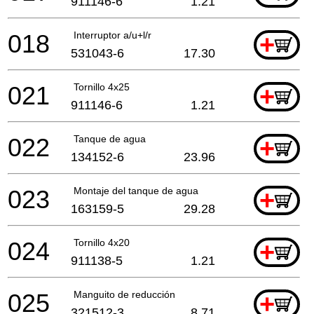
911146-6
1.21
018
Interruptor a/u+l/r
+
531043-6
17.30
021
Tornillo 4x25
+
911146-6
1.21
022
Tanque de agua
+
134152-6
23.96
023
Montaje del tanque de agua
+
163159-5
29.28
024
Tornillo 4x20
+
911138-5
1.21
025
Manguito de reducción
+
321512-3
8.71