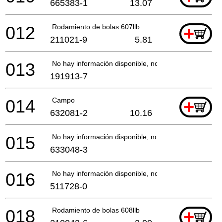
665383-1
13.07
012
Rodamiento de bolas 607llb
+
211021-9
5.81
013
No hay información disponible, no se puede pedir
191913-7
014
Campo
+
632081-2
10.16
015
No hay información disponible, no se puede pedir
633048-3
016
No hay información disponible, no se puede pedir
511728-0
018
Rodamiento de bolas 608llb
+