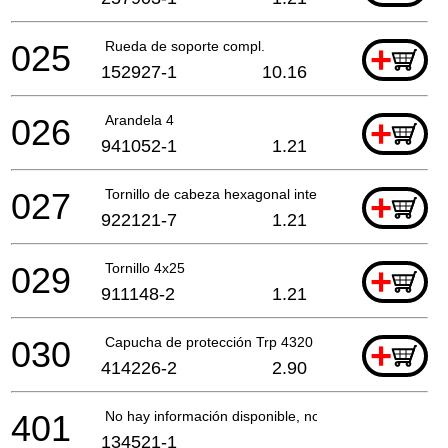
025
Rueda de soporte compl.
+
152927-1
10.16
026
Arandela 4
+
941052-1
1.21
027
Tornillo de cabeza hexagonal interior 4x14
+
922121-7
1.21
029
Tornillo 4x25
+
911148-2
1.21
030
Capucha de protección Trp 4320 *
+
414226-2
2.90
401
No hay información disponible, no se puede pedir
134521-1