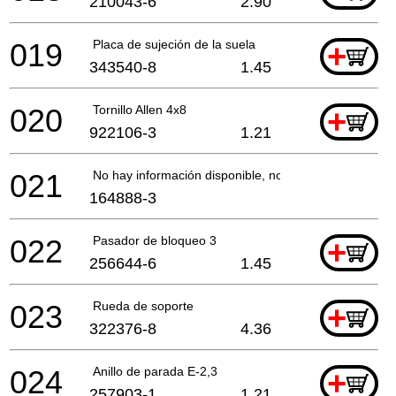
210043-6
2.90
019
Placa de sujeción de la suela
+
343540-8
1.45
020
Tornillo Allen 4x8
+
922106-3
1.21
021
No hay información disponible, no se puede pedir
164888-3
022
Pasador de bloqueo 3
+
256644-6
1.45
023
Rueda de soporte
+
322376-8
4.36
024
Anillo de parada E-2,3
+
257903-1
1.21