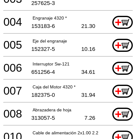
257625-3
004
Engranaje 4320 *
+
153183-6
21.30
005
Eje del engranaje
+
152327-5
10.16
006
Interruptor Sw-121
+
651256-4
34.61
007
Caja del Motor 4320 *
+
182375-0
31.94
008
Abrazadera de hoja
+
313057-5
7.26
010
Cable de alimentación 2x1.00 2.2mtr
+