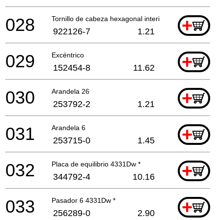
028
Tornillo de cabeza hexagonal interior M4x16
+
922126-7
1.21
029
Excéntrico
+
152454-8
11.62
030
Arandela 26
+
253792-2
1.21
031
Arandela 6
+
253715-0
1.45
032
Placa de equilibrio 4331Dw *
+
344792-4
10.16
033
Pasador 6 4331Dw *
+
256289-0
2.90