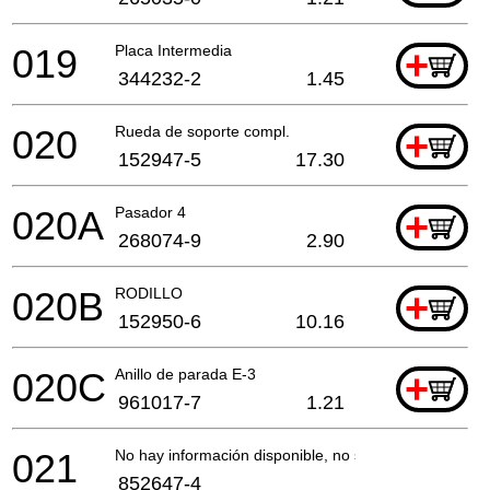
019
Placa Intermedia
+
344232-2
1.45
020
Rueda de soporte compl.
+
152947-5
17.30
020A
Pasador 4
+
268074-9
2.90
020B
RODILLO
+
152950-6
10.16
020C
Anillo de parada E-3
+
961017-7
1.21
021
No hay información disponible, no se puede pedir
852647-4