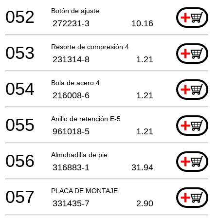
052
Botón de ajuste
+
272231-3
10.16
053
Resorte de compresión 4
+
231314-8
1.21
054
Bola de acero 4
+
216008-6
1.21
055
Anillo de retención E-5
+
961018-5
1.21
056
Almohadilla de pie
+
316883-1
31.94
057
PLACA DE MONTAJE
+
331435-7
2.90