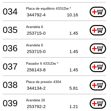
034
Placa de equilibrio 4331Dw *
+
344792-4
10.16
035
Arandela 6
+
253715-0
1.45
036
Arandela 6
+
253715-0
1.45
037
Pasador 6 4331Dw *
+
256143-8
1.45
038
Placa de presión 4304
+
344134-2
5.81
039
Arandela 26
+
253792-2
1.21