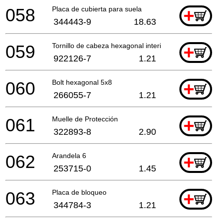
058
Placa de cubierta para suela
+
344443-9
18.63
059
Tornillo de cabeza hexagonal interior M4x16
+
922126-7
1.21
060
Bolt hexagonal 5x8
+
266055-7
1.21
061
Muelle de Protección
+
322893-8
2.90
062
Arandela 6
+
253715-0
1.45
063
Placa de bloqueo
+
344784-3
1.21