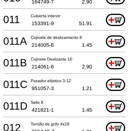
164749-7
2.90
011
Cubierta interior
+
153391-9
51.91
011A
Cojinete de deslizamiento 8
+
214005-6
1.45
011B
Cojinete Deslizante 10
+
214061-6
2.90
011C
Pasador elástico 3-12
+
951057-3
1.21
011D
Sello 8
+
421821-1
1.45
012
Tornillo de grifo 4x18
+