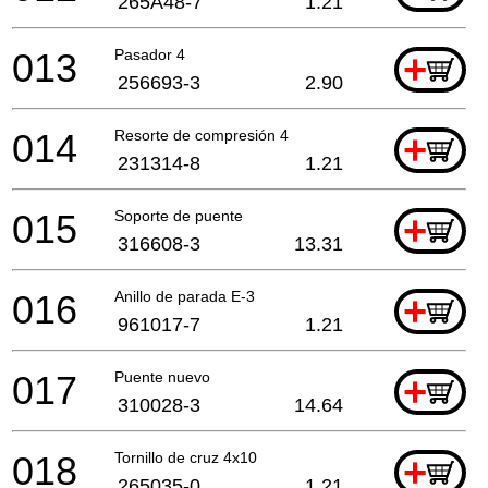
265A48-7
1.21
013
Pasador 4
+
256693-3
2.90
014
Resorte de compresión 4
+
231314-8
1.21
015
Soporte de puente
+
316608-3
13.31
016
Anillo de parada E-3
+
961017-7
1.21
017
Puente nuevo
+
310028-3
14.64
018
Tornillo de cruz 4x10
+
265035-0
1.21