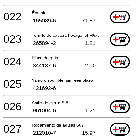
022
Émbolo
+
165089-6
71.87
023
Tornillo de cabeza hexagonal M6x8
+
265894-2
1.21
024
Placa de guía
+
344137-6
2.90
025
Ya no disponible, sin reemplazo
421692-6
026
Anillo de cierre S-8
+
961004-6
1.21
027
Rodamiento de agujas 607
+
212010-7
15.97