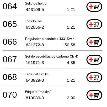
064
Sello de fieltro
+
443106-5
1.21
065
Tornillo 3x8
+
652066-2
1.21
066
Regulador electrónico 4331Dw *
+
631372-8
50.58
067
Set de escobillas de carbono Cb-430
+
191971-3
4.36
068
Tapa del cepillo
+
643929-3
1.21
070
Etiqueta "makita"
+
819080-3
2.90