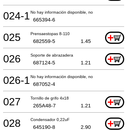
024-1
No hay información disponible, no se puede pedir
665394-6
025
Prensaestopas 8-110
+
682559-5
1.45
026
Soporte de abrazadera
+
687124-5
1.21
026-1
No hay información disponible, no se puede pedir
687052-4
027
Tornillo de grifo 4x18
+
265A48-7
1.21
028
Condensador 0,22uF
+
645190-8
2.90