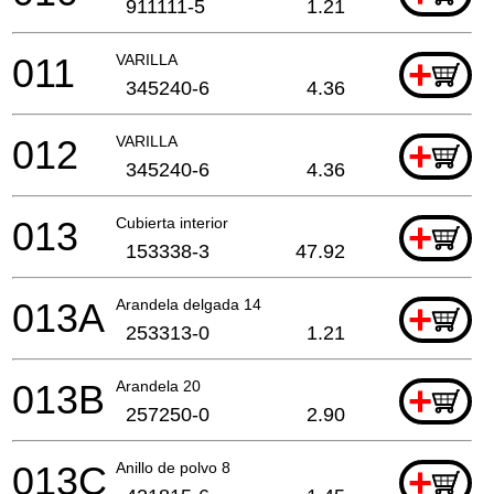
911111-5
1.21
011
VARILLA
+
345240-6
4.36
012
VARILLA
+
345240-6
4.36
013
Cubierta interior
+
153338-3
47.92
013A
Arandela delgada 14
+
253313-0
1.21
013B
Arandela 20
+
257250-0
2.90
013C
Anillo de polvo 8
+