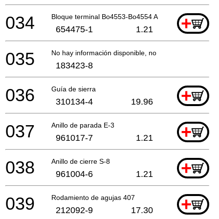
034
Bloque terminal Bo4553-Bo4554 A
+
654475-1
1.21
035
No hay información disponible, no se puede pedir
183423-8
036
Guía de sierra
+
310134-4
19.96
037
Anillo de parada E-3
+
961017-7
1.21
038
Anillo de cierre S-8
+
961004-6
1.21
039
Rodamiento de agujas 407
+
212092-9
17.30