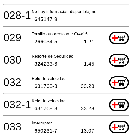
028-1
No hay información disponible, no se puede pedir
645147-9
029
Tornillo autorroscante Ct4x16
+
266034-5
1.21
030
Resorte de Seguridad
+
324233-6
1.45
032
Relé de velocidad
+
631768-3
33.28
032-1
Relé de velocidad
+
631768-3
33.28
033
Interruptor
+
650231-7
13.07