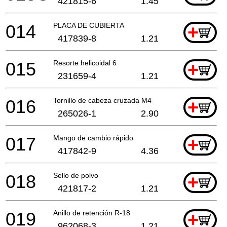
421815-6
1.45
014
PLACA DE CUBIERTA
+
417839-8
1.21
015
Resorte helicoidal 6
+
231659-4
1.21
016
Tornillo de cabeza cruzada M4
+
265026-1
2.90
017
Mango de cambio rápido
+
417842-9
4.36
018
Sello de polvo
+
421817-2
1.21
019
Anillo de retención R-18
+
962068-3
1.21