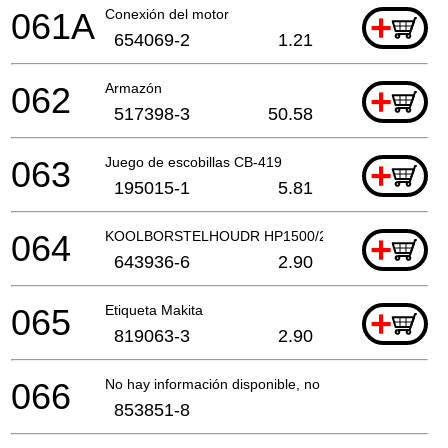
061A
Conexión del motor
+
654069-2
1.21
062
Armazón
+
517398-3
50.58
063
Juego de escobillas CB-419
+
195015-1
5.81
064
KOOLBORSTELHOUDR HP1500/2040 A
+
643936-6
2.90
065
Etiqueta Makita
+
819063-3
2.90
066
No hay información disponible, no se puede pedir
853851-8