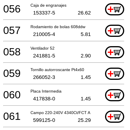
056
Caja de engranajes
+
153337-5
26.62
057
Rodamiento de bolas 608ddw
+
210005-4
5.81
058
Ventilador 52
+
241881-5
2.90
059
Tornillo autorroscante Pt4x60
+
266052-3
1.45
060
Placa Intermedia
+
417838-0
1.45
061
Campo 220-240V 4340Ct/FCT A
+
599125-0
25.29