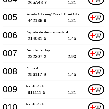
265A48-7
1.21
005
Sellado G12se/g12sa2/g13se/ G12sb2/g12sa2
+
442138-9
1.21
006
Cojinete de deslizamiento 4
+
214031-5
1.45
007
Resorte de Hoja
+
232207-2
2.90
008
Pluma 4
+
256117-9
1.45
009
Tornillo 4X10
+
911111-5
1.21
010
Tornillo 4X10
+