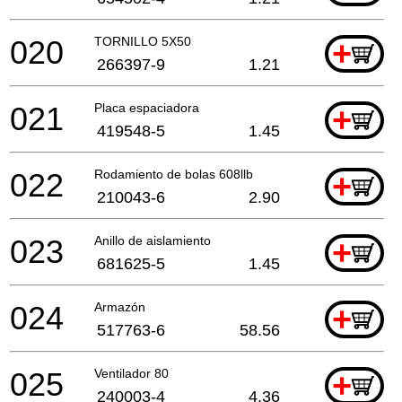
020
TORNILLO 5X50
+
266397-9
1.21
021
Placa espaciadora
+
419548-5
1.45
022
Rodamiento de bolas 608llb
+
210043-6
2.90
023
Anillo de aislamiento
+
681625-5
1.45
024
Armazón
+
517763-6
58.56
025
Ventilador 80
+
240003-4
4.36