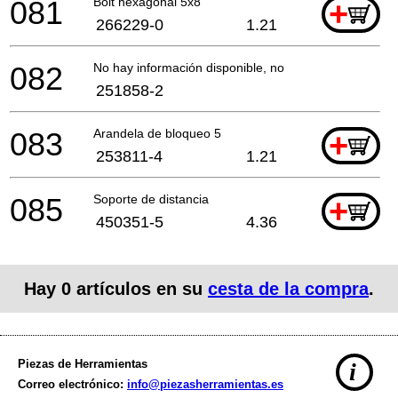
081
Bolt hexagonal 5x8
+
266229-0
1.21
082
No hay información disponible, no se puede pedir
251858-2
083
Arandela de bloqueo 5
+
253811-4
1.21
085
Soporte de distancia
+
450351-5
4.36
Hay
0
artículos en su
cesta de la compra
.
Piezas de Herramientas
i
Correo electrónico:
info@piezasherramientas.es