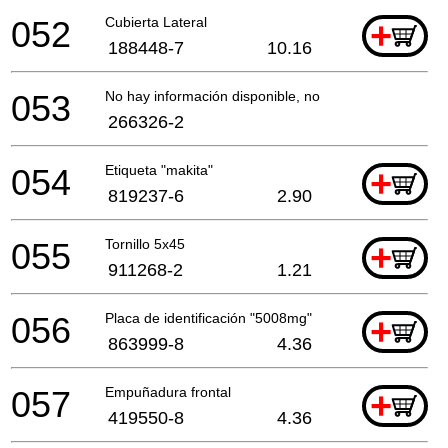
052
Cubierta Lateral
+
188448-7
10.16
053
No hay información disponible, no se puede pedir
266326-2
054
Etiqueta "makita"
+
819237-6
2.90
055
Tornillo 5x45
+
911268-2
1.21
056
Placa de identificación "5008mg"
+
863999-8
4.36
057
Empuñadura frontal
+
419550-8
4.36