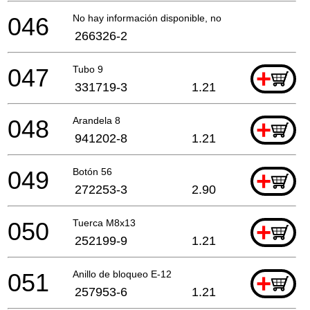
046
No hay información disponible, no se puede pedir
266326-2
047
Tubo 9
+
331719-3
1.21
048
Arandela 8
+
941202-8
1.21
049
Botón 56
+
272253-3
2.90
050
Tuerca M8x13
+
252199-9
1.21
051
Anillo de bloqueo E-12
+
257953-6
1.21