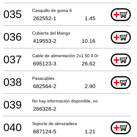
035
Casquillo de goma 6
+
262552-1
1.45
036
Cubierta del Mango
+
419553-2
10.16
037
Cable de alimentación 2x1.50 4.0mtr
+
695123-3
26.62
038
Pasacables
+
682564-2
2.90
039
No hay información disponible, no se puede pedir
266326-2
040
Soporte de abrazadera
+
687124-5
1.21