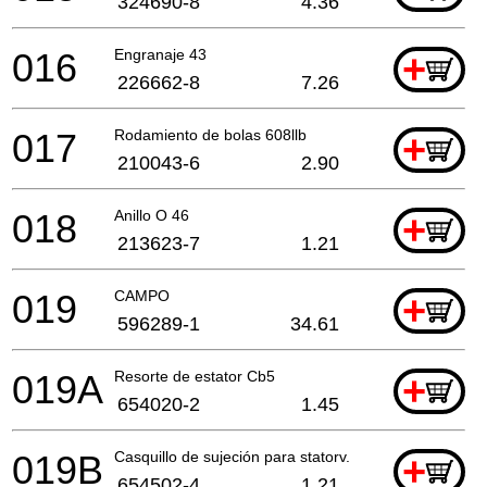
324690-8
4.36
016
Engranaje 43
+
226662-8
7.26
017
Rodamiento de bolas 608llb
+
210043-6
2.90
018
Anillo O 46
+
213623-7
1.21
019
CAMPO
+
596289-1
34.61
019A
Resorte de estator Cb5
+
654020-2
1.45
019B
Casquillo de sujeción para statorv. 2mm
+
654502-4
1.21