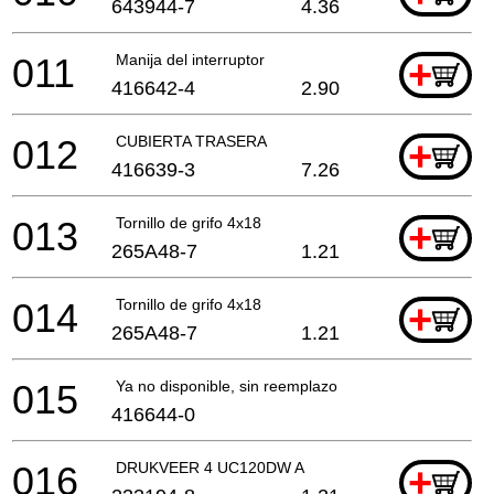
643944-7
4.36
011
Manija del interruptor
+
416642-4
2.90
012
CUBIERTA TRASERA
+
416639-3
7.26
013
Tornillo de grifo 4x18
+
265A48-7
1.21
014
Tornillo de grifo 4x18
+
265A48-7
1.21
015
Ya no disponible, sin reemplazo
416644-0
016
DRUKVEER 4 UC120DW A
+