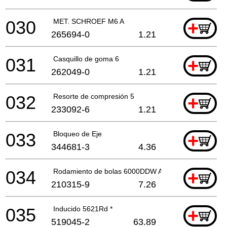
030
MET. SCHROEF M6 A
+
265694-0
1.21
031
Casquillo de goma 6
+
262049-0
1.21
032
Resorte de compresión 5
+
233092-6
1.21
033
Bloqueo de Eje
+
344681-3
4.36
034
Rodamiento de bolas 6000DDW A
+
210315-9
7.26
035
Inducido 5621Rd *
+
519045-2
63.89