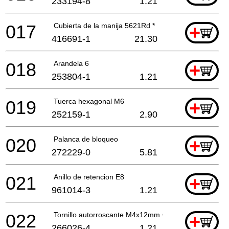
233194-8
1.21
017
Cubierta de la manija 5621Rd *
+
416691-1
21.30
018
Arandela 6
+
253804-1
1.21
019
Tuerca hexagonal M6
+
252159-1
2.90
020
Palanca de bloqueo
+
272229-0
5.81
021
Anillo de retencion E8
+
961014-3
1.21
022
Tornillo autorroscante M4x12mm Ck
+
266026-4
1.21