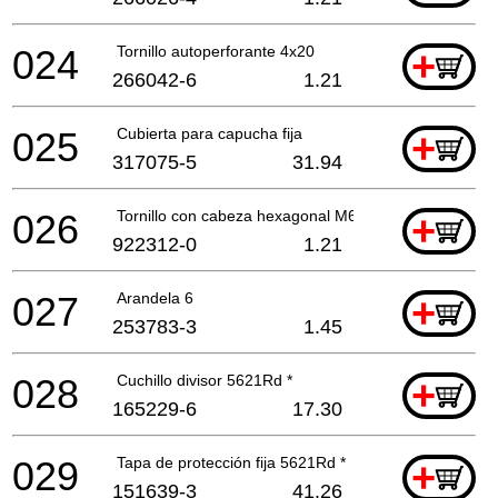
024
Tornillo autoperforante 4x20
+
266042-6
1.21
025
Cubierta para capucha fija
+
317075-5
31.94
026
Tornillo con cabeza hexagonal M6x12
+
922312-0
1.21
027
Arandela 6
+
253783-3
1.45
028
Cuchillo divisor 5621Rd *
+
165229-6
17.30
029
Tapa de protección fija 5621Rd *
+
151639-3
41.26