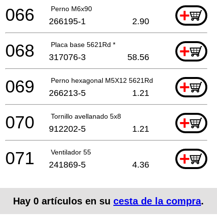
066
Perno M6x90
+
266195-1
2.90
068
Placa base 5621Rd *
+
317076-3
58.56
069
Perno hexagonal M5X12 5621Rd *
+
266213-5
1.21
070
Tornillo avellanado 5x8
+
912202-5
1.21
071
Ventilador 55
+
241869-5
4.36
Hay
0
artículos en su
cesta de la compra
.