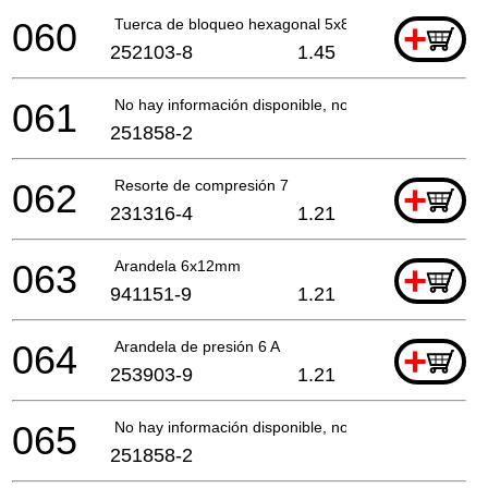
060
Tuerca de bloqueo hexagonal 5x8
+
252103-8
1.45
061
No hay información disponible, no se puede pedir
251858-2
062
Resorte de compresión 7
+
231316-4
1.21
063
Arandela 6x12mm
+
941151-9
1.21
064
Arandela de presión 6 A
+
253903-9
1.21
065
No hay información disponible, no se puede pedir
251858-2