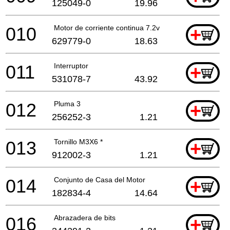
125049-0
19.96
010
Motor de corriente continua 7.2v
+
629779-0
18.63
011
Interruptor
+
531078-7
43.92
012
Pluma 3
+
256252-3
1.21
013
Tornillo M3X6 *
+
912002-3
1.21
014
Conjunto de Casa del Motor
+
182834-4
14.64
016
Abrazadera de bits
+