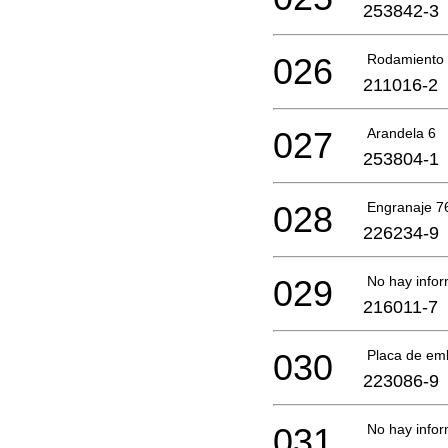
253842-3
026
Rodamiento 
211016-2
027
Arandela 6
253804-1
028
Engranaje 7
226234-9
029
No hay infor
216011-7
030
Placa de em
223086-9
031
No hay infor