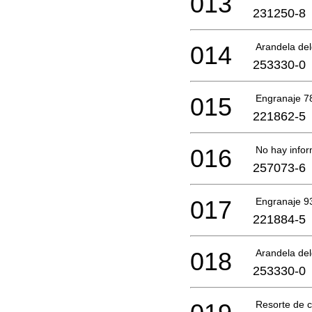
013
231250-8
014
Arandela de
253330-0
015
Engranaje 7
221862-5
016
No hay infor
257073-6
017
Engranaje 9
221884-5
018
Arandela de
253330-0
Resorte de 