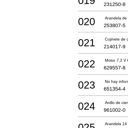
019
231250-8
020
Arandela de
253807-5
021
Cojinete de 
214017-9
022
Motor 7,2 V
629557-8
023
No hay infor
651354-4
024
Anillo de cie
961002-0
025
Arandela 14