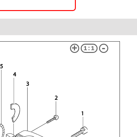
+
-
1:1