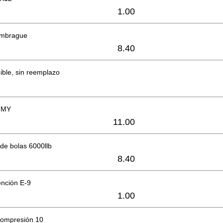
1.00
embrague
8.40
ible, sin reemplazo
MMY
11.00
de bolas 6000llb
8.40
ención E-9
1.00
compresión 10