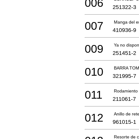
006
251322-3
007
Manga del 
410936-9
009
Ya no dispon
251451-2
010
BARRA TO
321995-7
011
Rodamiento 
211061-7
012
Anillo de ret
961015-1
Resorte de 