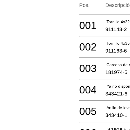
Pos.
Descripci
001
Tornillo 4x22
911143-2
002
Tornillo 4x35
911163-6
003
Carcasa de
181974-5
004
Ya no dispon
343421-6
005
Anillo de lev
343410-1
SCHROEF 5