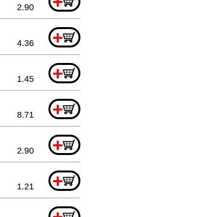
+
2.90
+
4.36
+
1.45
+
8.71
+
2.90
+
1.21
+