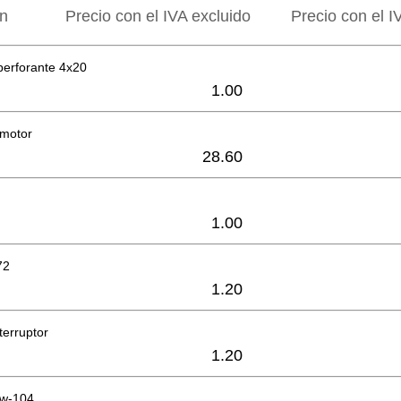
ón
Precio con el IVA excluido
Precio con el I
operforante 4x20
1.00
 motor
28.60
1.00
72
1.20
terruptor
1.20
Sw-104