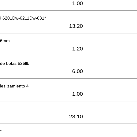
1.00
49 6201Dw-6211Dw-631*
13.20
e 6mm
1.20
de bolas 626llb
6.00
deslizamiento 4
1.00
23.10
*