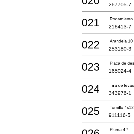
020
267705-7
021
Rodamiento 
216413-7
022
Arandela 10
253180-3
023
Placa de de
165024-4
024
Tira de lev
343976-1
025
Tornillo 4x12
911116-5
026
Pluma 4 *