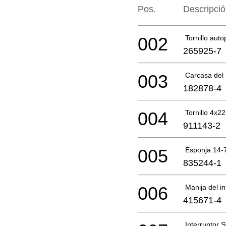
Pos.
Descripci
002
Tornillo aut
265925-7
003
Carcasa del
182878-4
004
Tornillo 4x22
911143-2
005
Esponja 14-
835244-1
006
Manija del in
415671-4
Interruptor 