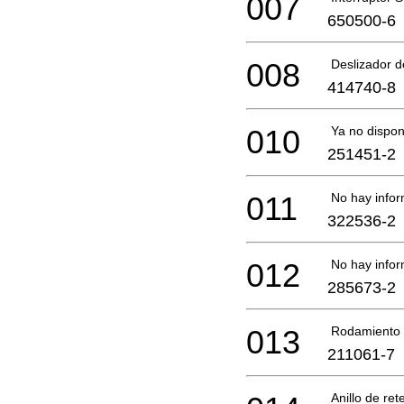
007
650500-6
008
Deslizador de
414740-8
010
Ya no dispon
251451-2
011
No hay infor
322536-2
012
No hay infor
285673-2
013
Rodamiento 
211061-7
Anillo de ret