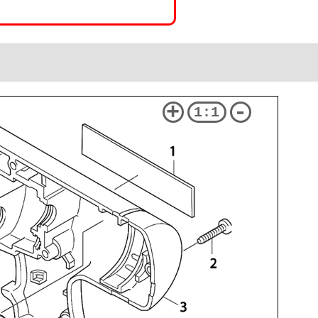
+
-
1:1