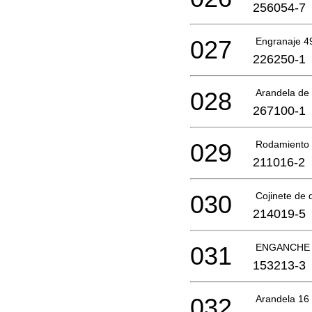
256054-7
027
Engranaje 
226250-1
028
Arandela d
267100-1
029
Rodamiento 
211016-2
030
Cojinete de 
214019-5
031
ENGANCHE
153213-3
032
Arandela 16 