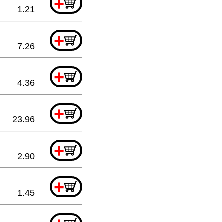
+
1.21
+
7.26
+
4.36
+
23.96
+
2.90
+
1.45