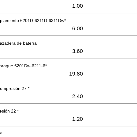
1.00
coplamiento 6201D-6211D-6311Dw*
6.00
azadera de batería
3.60
brague 6201Dw-6211-6*
19.80
compresión 27 *
2.40
esión 22 *
1.20
*