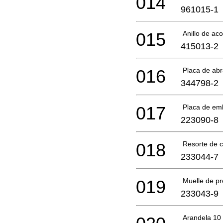
014
961015-1
015
Anillo de a
415013-2
016
Placa de abr
344798-2
017
Placa de em
223090-8
018
Resorte de 
233044-7
019
Muelle de pr
233043-9
Arandela 10 