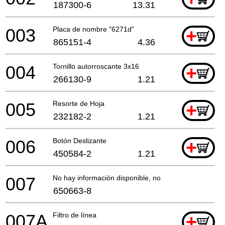
187300-6
13.31
003
Placa de nombre "6271d"
+
865151-4
4.36
004
Tornillo autorroscante 3x16
+
266130-9
1.21
005
Resorte de Hoja
+
232182-2
1.21
006
Botón Deslizante
+
450584-2
1.21
007
No hay información disponible, no se puede pedir
650663-8
007A
Filtro de línea
+