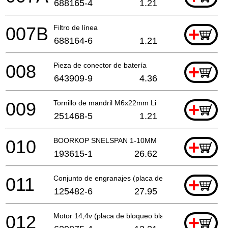
688165-4
1.21
007B
Filtro de línea
+
688164-6
1.21
008
Pieza de conector de batería
+
643909-9
4.36
009
Tornillo de mandril M6x22mm Li
+
251468-5
1.21
010
BOORKOP SNELSPAN 1-10MM
+
193615-1
26.62
011
Conjunto de engranajes (placa de bloqueo blanca)
+
125482-6
27.95
012
Motor 14,4v (placa de bloqueo blanca)
+