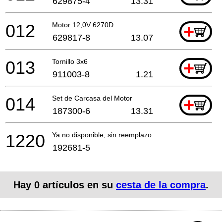
629875-4
13.31
012
Motor 12,0V 6270D
+
629817-8
13.07
013
Tornillo 3x6
+
911003-8
1.21
014
Set de Carcasa del Motor
+
187300-6
13.31
1220
Ya no disponible, sin reemplazo
192681-5
Hay
0
artículos en su
cesta de la compra
.