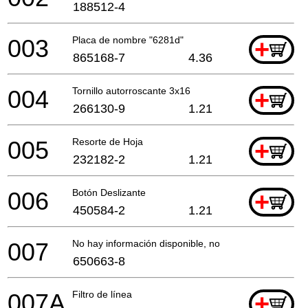
188512-4
003
Placa de nombre "6281d"
+
865168-7
4.36
004
Tornillo autorroscante 3x16
+
266130-9
1.21
005
Resorte de Hoja
+
232182-2
1.21
006
Botón Deslizante
+
450584-2
1.21
007
No hay información disponible, no se puede pedir
650663-8
007A
Filtro de línea
+