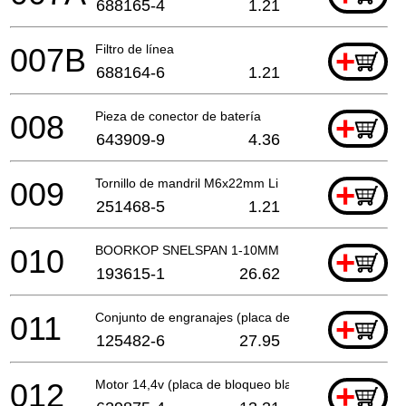
688165-4
1.21
007B
Filtro de línea
+
688164-6
1.21
008
Pieza de conector de batería
+
643909-9
4.36
009
Tornillo de mandril M6x22mm Li
+
251468-5
1.21
010
BOORKOP SNELSPAN 1-10MM
+
193615-1
26.62
011
Conjunto de engranajes (placa de bloqueo blanca)
+
125482-6
27.95
012
Motor 14,4v (placa de bloqueo blanca)
+