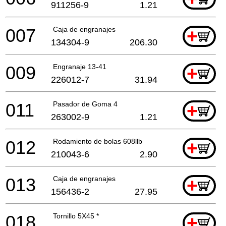
911256-9
1.21
007
Caja de engranajes
+
134304-9
206.30
009
Engranaje 13-41
+
226012-7
31.94
011
Pasador de Goma 4
+
263002-9
1.21
012
Rodamiento de bolas 608llb
+
210043-6
2.90
013
Caja de engranajes
+
156436-2
27.95
018
Tornillo 5X45 *
+