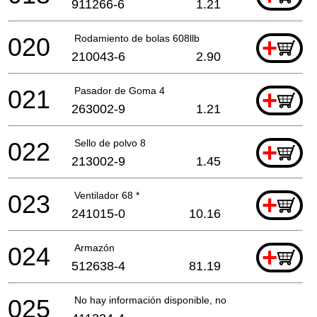
911266-6
1.21
020
Rodamiento de bolas 608llb
+
210043-6
2.90
021
Pasador de Goma 4
+
263002-9
1.21
022
Sello de polvo 8
+
213002-9
1.45
023
Ventilador 68 *
+
241015-0
10.16
024
Armazón
+
512638-4
81.19
025
No hay información disponible, no se puede pedir