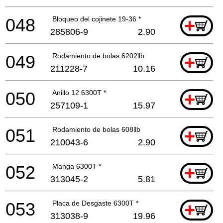
048
Bloqueo del cojinete 19-36 *
+
285806-9
2.90
049
Rodamiento de bolas 6202llb
+
211228-7
10.16
050
Anillo 12 6300T *
+
257109-1
15.97
051
Rodamiento de bolas 608llb
+
210043-6
2.90
052
Manga 6300T *
+
313045-2
5.81
053
Placa de Desgaste 6300T *
+
313038-9
19.96