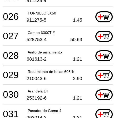
411234-4
026
TORNILLO 5X50
+
911275-5
1.45
027
Campo 6300T #
+
528753-4
50.63
028
Anillo de aislamiento
+
681613-2
1.21
029
Rodamiento de bolas 608llb
+
210043-6
2.90
030
Arandela 14
+
253192-6
1.21
031
Pasador de Goma 4
+
263014-2
1.21