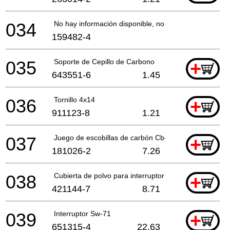
034
No hay información disponible, no se puede pedir
159482-4
035
Soporte de Cepillo de Carbono
+
643551-6
1.45
036
Tornillo 4x14
+
911123-8
1.21
037
Juego de escobillas de carbón Cb-55
+
181026-2
7.26
038
Cubierta de polvo para interruptor
+
421144-7
8.71
039
Interruptor Sw-71
+
651315-4
22.63