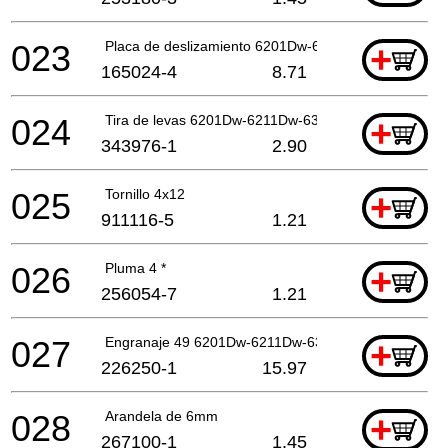
023
Placa de deslizamiento 6201Dw-6211Dw-6311D*
+
165024-4
8.71
024
Tira de levas 6201Dw-6211Dw-63 *
+
343976-1
2.90
025
Tornillo 4x12
+
911116-5
1.21
026
Pluma 4 *
+
256054-7
1.21
027
Engranaje 49 6201Dw-6211Dw-631*
+
226250-1
15.97
028
Arandela de 6mm
+
267100-1
1.45