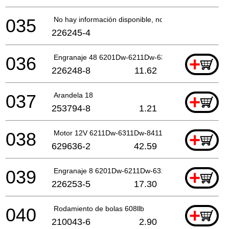
035
No hay información disponible, no se puede pedir
226245-4
036
Engranaje 48 6201Dw-6211Dw-631*
+
226248-8
11.62
037
Arandela 18
+
253794-8
1.21
038
Motor 12V 6211Dw-6311Dw-8411Dw
+
629636-2
42.59
039
Engranaje 8 6201Dw-6211Dw-6311*
+
226253-5
17.30
040
Rodamiento de bolas 608llb
+
210043-6
2.90