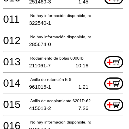
251469-3
1.45
011
No hay información disponible, no se puede pedir
322540-1
012
No hay información disponible, no se puede pedir
285674-0
013
Rodamiento de bolas 6000llb
+
211061-7
10.16
014
Anillo de retención E-9
+
961015-1
1.21
015
Anillo de acoplamiento 6201D-6211D-6311Dw*
+
415013-2
7.26
016
No hay información disponible, no se puede pedir