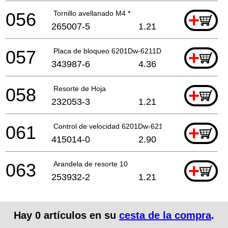
056
Tornillo avellanado M4 *
+
265007-5
1.21
057
Placa de bloqueo 6201Dw-6211Dw-6*
+
343987-6
4.36
058
Resorte de Hoja
+
232053-3
1.21
061
Control de velocidad 6201Dw-6211Dw-6 *
+
415014-0
2.90
063
Arandela de resorte 10
+
253932-2
1.21
Hay
0
artículos en su
cesta de la compra
.