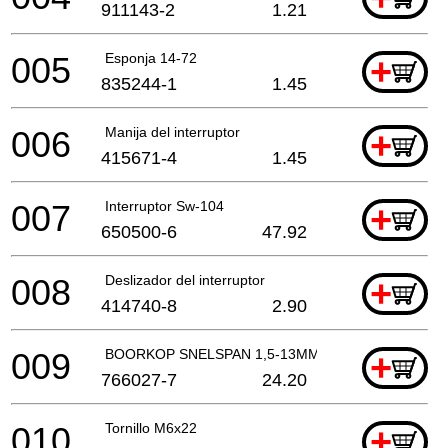
911143-2
1.21
005
Esponja 14-72
+
835244-1
1.45
006
Manija del interruptor
+
415671-4
1.45
007
Interruptor Sw-104
+
650500-6
47.92
008
Deslizador del interruptor
+
414740-8
2.90
009
BOORKOP SNELSPAN 1,5-13MM
+
766027-7
24.20
010
Tornillo M6x22
+