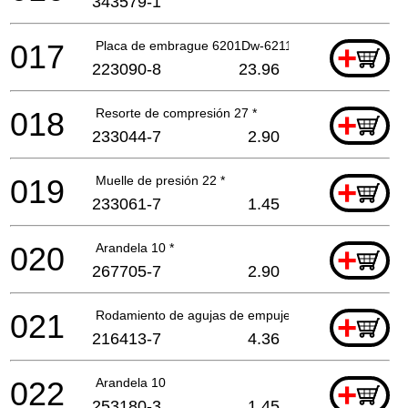
343579-1
017
Placa de embrague 6201Dw-6211-6*
+
223090-8
23.96
018
Resorte de compresión 27 *
+
233044-7
2.90
019
Muelle de presión 22 *
+
233061-7
1.45
020
Arandela 10 *
+
267705-7
2.90
021
Rodamiento de agujas de empuje 1023
+
216413-7
4.36
022
Arandela 10
+
253180-3
1.45