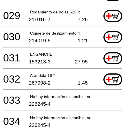
029
Rodamiento de bolas 626llb
+
211016-2
7.26
030
Cojinete de deslizamiento 4
+
214019-5
1.21
031
ENGANCHE
+
153213-3
27.95
032
Arandela 16 *
+
267098-2
1.45
033
No hay información disponible, no se puede pedir
226245-4
034
No hay información disponible, no se puede pedir
226245-4