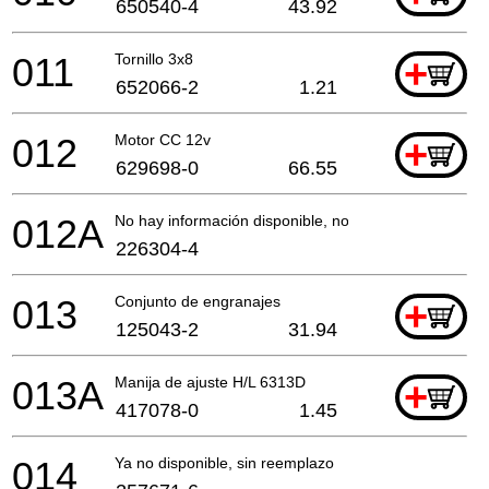
650540-4
43.92
011
Tornillo 3x8
+
652066-2
1.21
012
Motor CC 12v
+
629698-0
66.55
012A
No hay información disponible, no se puede pedir
226304-4
013
Conjunto de engranajes
+
125043-2
31.94
013A
Manija de ajuste H/L 6313D
+
417078-0
1.45
014
Ya no disponible, sin reemplazo