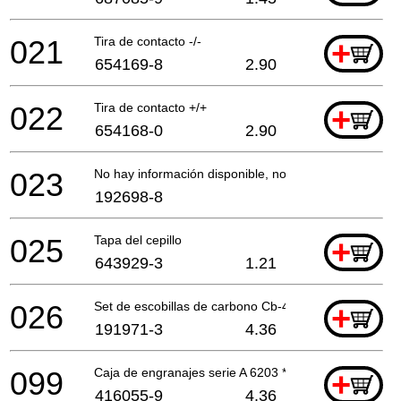
021
Tira de contacto -/-
+
654169-8
2.90
022
Tira de contacto +/+
+
654168-0
2.90
023
No hay información disponible, no se puede pedir
192698-8
025
Tapa del cepillo
+
643929-3
1.21
026
Set de escobillas de carbono Cb-430
+
191971-3
4.36
099
Caja de engranajes serie A 6203 *
+
416055-9
4.36