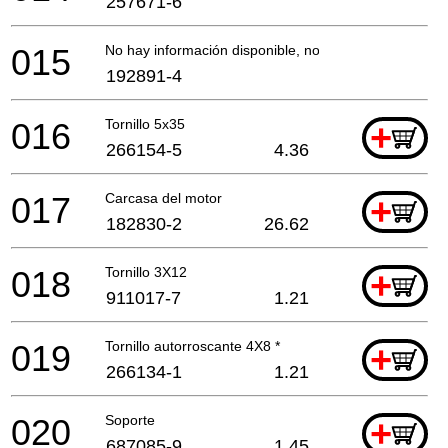
257671-6
015
No hay información disponible, no se puede pedir
192891-4
016
Tornillo 5x35
+
266154-5
4.36
017
Carcasa del motor
+
182830-2
26.62
018
Tornillo 3X12
+
911017-7
1.21
019
Tornillo autorroscante 4X8 *
+
266134-1
1.21
020
Soporte
+
687085-9
1.45