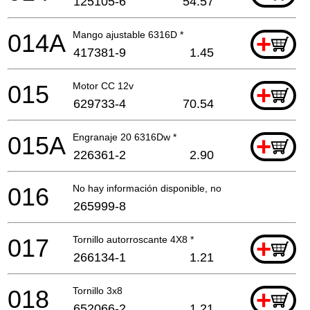
125105-6
54.57
014A
Mango ajustable 6316D *
+
417381-9
1.45
015
Motor CC 12v
+
629733-4
70.54
015A
Engranaje 20 6316Dw *
+
226361-2
2.90
016
No hay información disponible, no se puede pedir
265999-8
017
Tornillo autorroscante 4X8 *
+
266134-1
1.21
018
Tornillo 3x8
+
652066-2
1.21