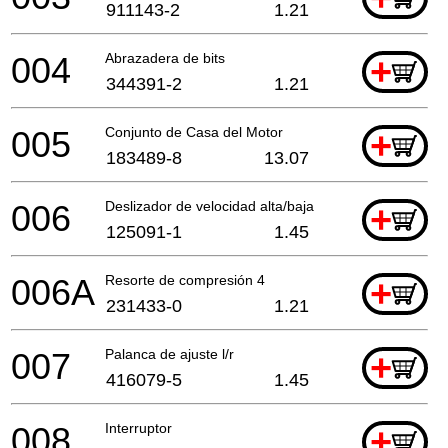
911143-2
1.21
004
Abrazadera de bits
+
344391-2
1.21
005
Conjunto de Casa del Motor
+
183489-8
13.07
006
Deslizador de velocidad alta/baja
+
125091-1
1.45
006A
Resorte de compresión 4
+
231433-0
1.21
007
Palanca de ajuste l/r
+
416079-5
1.45
008
Interruptor
+