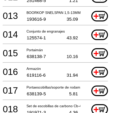
251468-5
1.21
013
BOORKOP SNELSPAN 1,5-13MM
+
193616-9
35.09
014
Conjunto de engranajes
+
125574-1
43.92
015
Portaimán
+
638138-7
10.16
016
Armazón
+
619116-6
31.94
017
Portaescobillas/soporte de rodamiento
+
638139-5
5.81
018
Set de escobillas de carbono Cb-430
+
191971-3
4.36