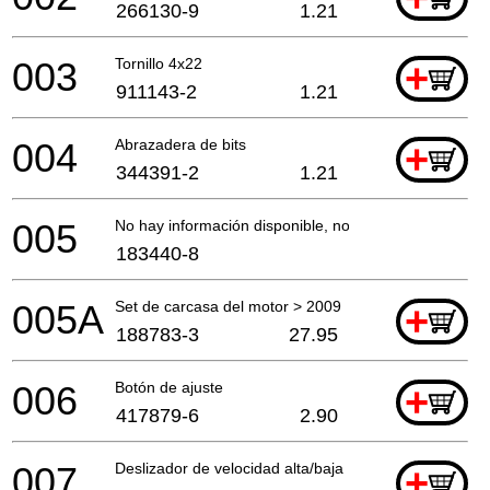
266130-9
1.21
003
Tornillo 4x22
+
911143-2
1.21
004
Abrazadera de bits
+
344391-2
1.21
005
No hay información disponible, no se puede pedir
183440-8
005A
Set de carcasa del motor > 2009
+
188783-3
27.95
006
Botón de ajuste
+
417879-6
2.90
007
Deslizador de velocidad alta/baja
+