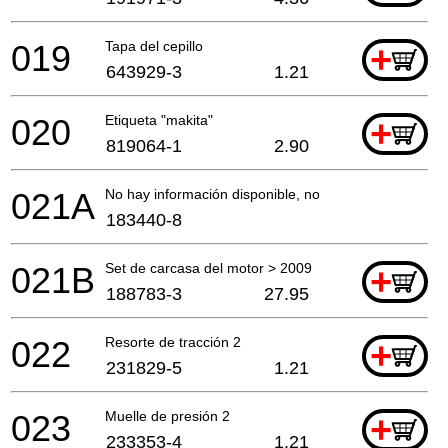
019
Tapa del cepillo
+
643929-3
1.21
020
Etiqueta "makita"
+
819064-1
2.90
021A
No hay información disponible, no se puede pedir
183440-8
021B
Set de carcasa del motor > 2009
+
188783-3
27.95
022
Resorte de tracción 2
+
231829-5
1.21
023
Muelle de presión 2
+
233353-4
1.21