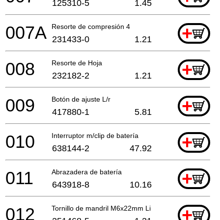
125310-5
1.45
007A
Resorte de compresión 4
+
231433-0
1.21
008
Resorte de Hoja
+
232182-2
1.21
009
Botón de ajuste L/r
+
417880-1
5.81
010
Interruptor m/clip de batería
+
638144-2
47.92
011
Abrazadera de batería
+
643918-8
10.16
012
Tornillo de mandril M6x22mm Li
+