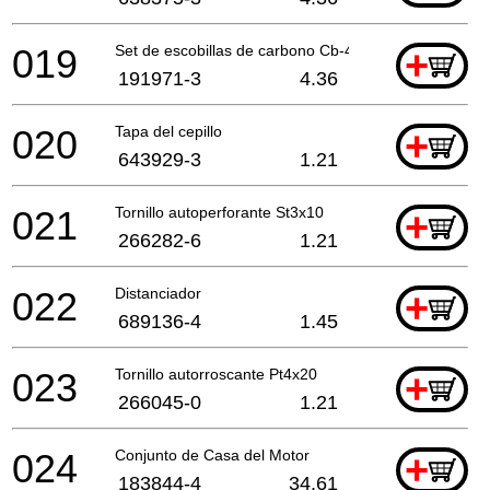
019
Set de escobillas de carbono Cb-430
+
191971-3
4.36
020
Tapa del cepillo
+
643929-3
1.21
021
Tornillo autoperforante St3x10
+
266282-6
1.21
022
Distanciador
+
689136-4
1.45
023
Tornillo autorroscante Pt4x20
+
266045-0
1.21
024
Conjunto de Casa del Motor
+
183844-4
34.61