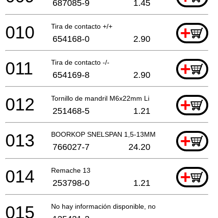
687085-9
1.45
010
Tira de contacto +/+
+
654168-0
2.90
011
Tira de contacto -/-
+
654169-8
2.90
012
Tornillo de mandril M6x22mm Li
+
251468-5
1.21
013
BOORKOP SNELSPAN 1,5-13MM
+
766027-7
24.20
014
Remache 13
+
253798-0
1.21
015
No hay información disponible, no se puede pedir