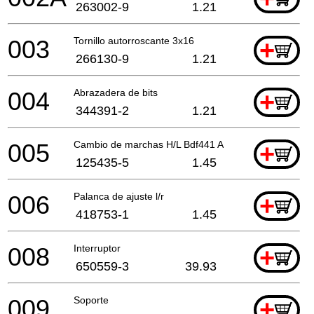
263002-9
1.21
003
Tornillo autorroscante 3x16
+
266130-9
1.21
004
Abrazadera de bits
+
344391-2
1.21
005
Cambio de marchas H/L Bdf441 A
+
125435-5
1.45
006
Palanca de ajuste l/r
+
418753-1
1.45
008
Interruptor
+
650559-3
39.93
009
Soporte
+