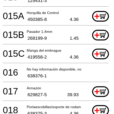
125431-3
015A
Horquilla de Control
+
450385-8
4.36
015B
Pasador 1,4mm
+
268199-9
1.45
015C
Manga del embrague
+
419558-2
4.36
016
No hay información disponible, no se puede pedir
638376-1
017
Armazón
+
629827-5
39.93
018
Portaescobillas/soporte de rodamiento
+
638375-3
4.36