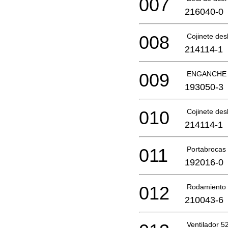
007
216040-0
008
Cojinete des
214114-1
009
ENGANCHE
193050-3
010
Cojinete des
214114-1
011
Portabrocas 
192016-0
012
Rodamiento 
210043-6
Ventilador 5