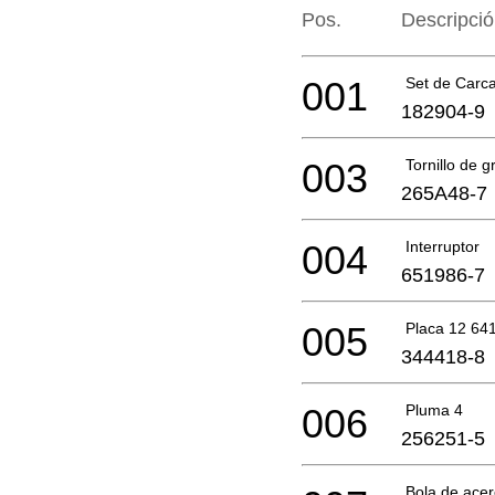
Pos.
Descripci
001
Set de Carca
182904-9
003
Tornillo de g
265A48-7
004
Interruptor
651986-7
005
Placa 12 641
344418-8
006
Pluma 4
256251-5
Bola de acer