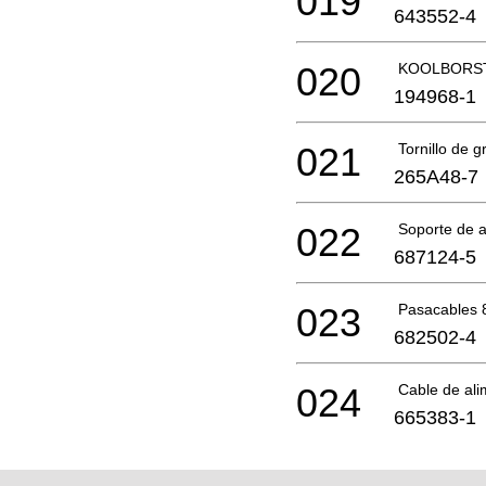
019
643552-4
020
KOOLBORST
194968-1
021
Tornillo de g
265A48-7
022
Soporte de 
687124-5
023
Pasacables 
682502-4
024
Cable de ali
665383-1