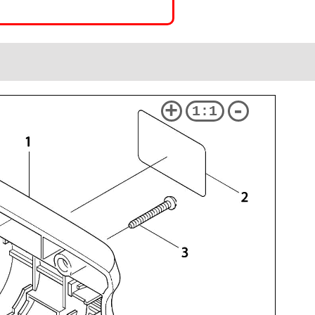
+
-
1:1