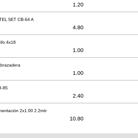
1.20
EL SET CB-64 A
4.80
rifo 4x18
1.00
abrazadera
1.00
8-85
2.40
mentación 2x1.00 2.2mtr
10.80